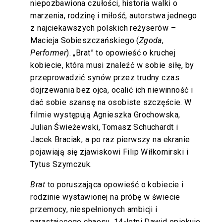
niepozbawiona czułości, historia walki o
marzenia, rodzinę i miłość, autorstwa jednego
z najciekawszych polskich reżyserów –
Macieja Sobieszczańskiego (
Zgoda
,
Performer
). „Brat” to opowieść o kruchej
kobiecie, która musi znaleźć w sobie siłę, by
przeprowadzić synów przez trudny czas
dojrzewania bez ojca, ocalić ich niewinność i
dać sobie szansę na osobiste szczęście. W
filmie występują Agnieszka Grochowska,
Julian Świeżewski, Tomasz Schuchardt i
Jacek Braciak, a po raz pierwszy na ekranie
pojawiają się zjawiskowi Filip Wiłkomirski i
Tytus Szymczuk.
Brat
to poruszająca opowieść o kobiecie i
rodzinie wystawionej na próbę w świecie
przemocy, niespełnionych ambicji i
narastającego chaosu. 14-letni Dawid opiekuje