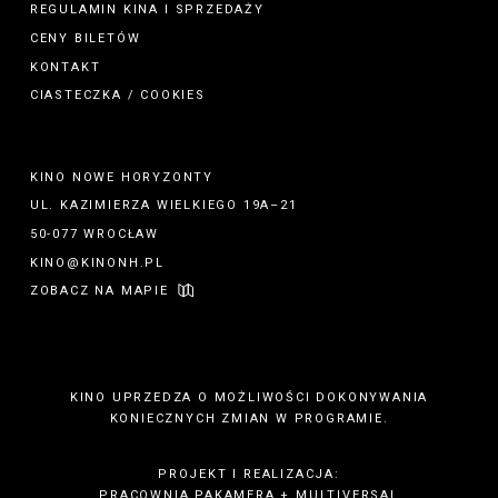
REGULAMIN
KINA
I
SPRZEDAŻY
CENY BILETÓW
KONTAKT
CIASTECZKA / COOKIES
KINO NOWE HORYZONTY
UL. KAZIMIERZA WIELKIEGO 19A–21
50-077 WROCŁAW
KINO@KINONH.PL
ZOBACZ NA MAPIE
KINO UPRZEDZA O MOŻLIWOŚCI DOKONYWANIA
KONIECZNYCH ZMIAN W PROGRAMIE.
PROJEKT I REALIZACJA:
PRACOWNIA PAKAMERA
+
MULTIVERSAL