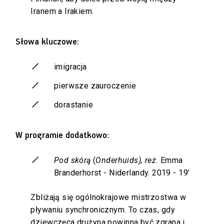
Iranem a Irakiem.
Słowa kluczowe:
imigracja
pierwsze zauroczenie
dorastanie
W programie dodatkowo:
Pod skórą
(
O
nderhuids), reż.
Emma
Branderhorst - Niderlandy. 2019 - 19’
Zbliżają się ogólnokrajowe mistrzostwa w
pływaniu synchronicznym. To czas, gdy
dziewczęca drużyna powinna być zgrana i