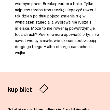
wiernym psem Breakspearem u boku. Tylko
najpierw trzeba troszeczkę ulepszyć rower. I
tak dzień po dniu pojazd zmienia się w
wynalazek stulecia, a wyprawa nie rusza z
miejsca. Może to nie rower ją powstrzymuje,
lecz strach? Pełna humoru opowieść o tym, że
nawet wielcy śmiałkowie czasem potrzebują
drugiego biegu – albo starego samochodu
wujka.
kup bilet
Ostatni seans filmu odbył się 4 października