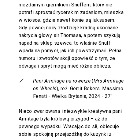
niezdarnym giermkiem Snuffem, który nie
potrafi sprostać rycerskim zadaniom, mieszka
w wiosce, gdzie nawet konie są luksusem.
Gdy pewnej nocy złodzieje kradną ukochane
nakrycia głowy sir Thomasa, a potem szykują
napad na sklep szewca, to właśnie Snuff
wpada na pomysł, jak ich powstrzymać. Pełna
humoru i zwrotów akcji opowieść o tym, że
odwaga i spryt mogą mieć różne oblicza.
Pani Armitage na rowerze
(
Mrs Armitage
on Wheels
), reż. Gerrit Bekers, Massimo
Fenati - Wielka Brytania, 2024 - 27'
Nieco zwariowana i niezwykle kreatywna pani
Armitage była królową przygód – aż do
pewnego wypadku. Wracając do sił, obiecuje
sobie spokojną przejażdżkę do kuzynki z