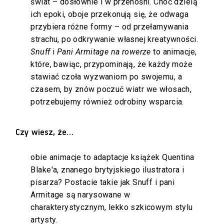
świat – dosłownie i w przenośni. Choć dzielą
ich epoki, oboje przekonują się, że odwaga
przybiera różne formy – od przełamywania
strachu, po odkrywanie własnej kreatywności.
Snuff
i
Pani Armitage na rowerze
to animacje,
które, bawiąc, przypominają, że każdy może
stawiać czoła wyzwaniom po swojemu, a
czasem, by znów poczuć wiatr we włosach,
potrzebujemy również odrobiny wsparcia.
Czy wiesz, że…
obie animacje to adaptacje książek Quentina
Blake'a, znanego brytyjskiego ilustratora i
pisarza? Postacie takie jak Snuff i pani
Armitage są narysowane w
charakterystycznym, lekko szkicowym stylu
artysty.