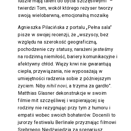
ludzie mają talent do bycia szczęśliwymi” –
twierdzi Tom, wokół którego reżyser tworzy
swoją wielobarwną, emocjonalną mozaikę.
Agnieszka Pilacińska z portalu „Pełna sala”
pisze w swojej recenzji, że „wszyscy, bez
względu na szerokość geograficzną,
pochodzenie czy statusy, narażeni jesteśmy
na rodzinną niemiłość, bariery komunikacyjne i
afektywny chłód. Więzy krwi nie gwarantują
ciepła, przywiązania, nie wyposażają w
umiejętności radzenia sobie z późniejszym
życiem. Niby
nihil novi
, a trzyma za gardło”.
Matthias Glasner dekonstrukcje w swoim
filmie mit szczęśliwej i wspierającej się
rodziny nie rezygnując przy tym z humoru i
empatii wobec swoich bohaterów. Docenili to
jurorzy festiwalu Berlinale przyznając filmowi
Srebrnego Niedźwiedzia za scenariusz.