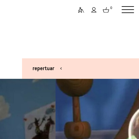
0
repertuar