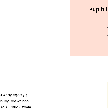
kup bi
i Andy'ego żyją
hudy, drewniana
cią. Chudy zdaje