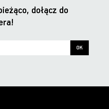
bieżąco, dołącz do
era!