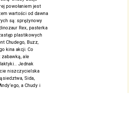
rej powołaniem jest
stem wartości od dawna
ych są: sprężynowy
dinozaur Rex, pasterka
zastęp plastikowych
ent Chudego, Buzz,
 kina akcji. Co
t zabawką, ale
laktyki… Jednak
cie niszczycielska
ąsiedztwa, Sida,
ndy’ego, a Chudy i