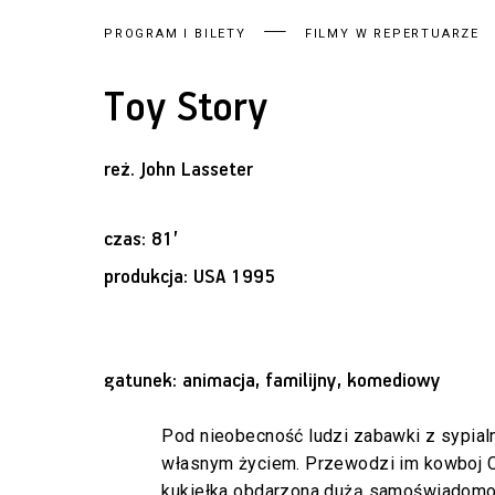
PROGRAM I BILETY
FILMY W REPERTUARZE
Toy Story
reż.
John Lasseter
czas: 81’
produkcja: USA 1995
gatunek: animacja, familijny, komediowy
Pod nieobecność ludzi zabawki z sypialn
własnym życiem. Przewodzi im kowboj C
kukiełka obdarzona dużą samoświadomoś