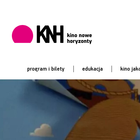
program i bilety
edukacja
kino jak