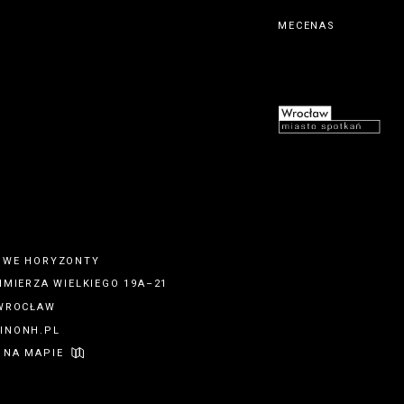
MECENAS
OWE HORYZONTY
IMIERZA WIELKIEGO 19A–21
 WROCŁAW
INONH.PL
 NA MAPIE