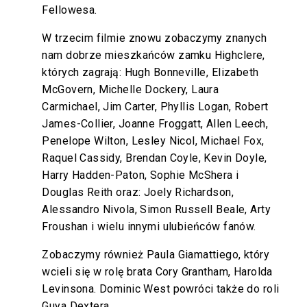
Fellowesa.
W trzecim filmie znowu zobaczymy znanych
nam dobrze mieszkańców zamku Highclere,
których zagrają: Hugh Bonneville, Elizabeth
McGovern, Michelle Dockery, Laura
Carmichael, Jim Carter, Phyllis Logan, Robert
James-Collier, Joanne Froggatt, Allen Leech,
Penelope Wilton, Lesley Nicol, Michael Fox,
Raquel Cassidy, Brendan Coyle, Kevin Doyle,
Harry Hadden-Paton, Sophie McShera i
Douglas Reith oraz: Joely Richardson,
Alessandro Nivola, Simon Russell Beale, Arty
Froushan i wielu innymi ulubieńców fanów.
Zobaczymy również Paula Giamattiego, który
wcieli się w rolę brata Cory Grantham, Harolda
Levinsona. Dominic West powróci także do roli
Guya Dextera.