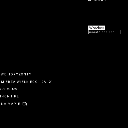
MECENAS
OWE HORYZONTY
IMIERZA WIELKIEGO 19A–21
 WROCŁAW
INONH.PL
 NA MAPIE