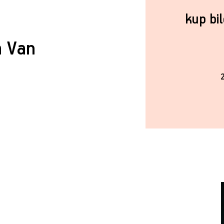
kup bi
a Van
2