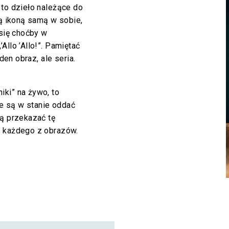
 to dzieło należące do
są ikoną samą w sobie,
 się choćby w
Allo ’Allo!”. Pamiętać
eden obraz, ale seria.
iki” na żywo, to
nie są w stanie oddać
ją przekazać tę
ę każdego z obrazów.