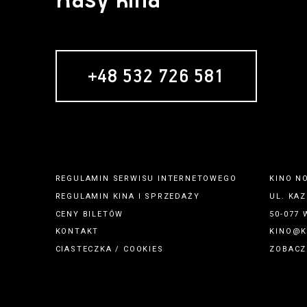
Kasy kina
+48 532 726 581
REGULAMIN SERWISU INTERNETOWEGO
KINO N
REGULAMIN
KINA
I
SPRZEDAŻY
UL. KAZ
CENY BILETÓW
50-077
KONTAKT
KINO@K
CIASTECZKA / COOKIES
ZOBACZ