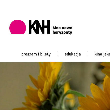
program i bilety
edukacja
kino jak