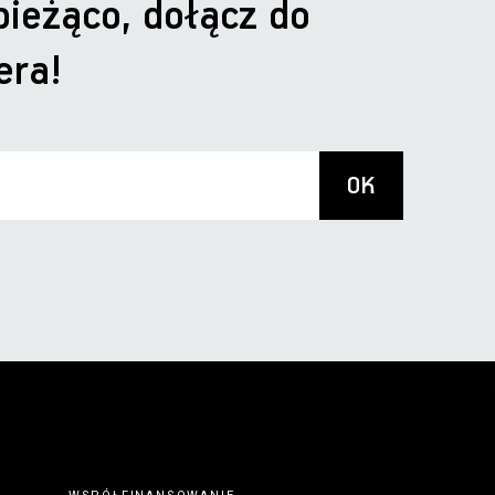
bieżąco, dołącz do
era!