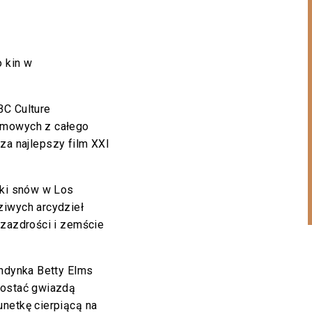
 kin w
BC Culture
lmowych z całego
za najlepszy film XXI
yki snów w Los
ziwych arcydzieł
 zazdrości i zemście
ondynka Betty Elms
zostać gwiazdą
unetkę cierpiącą na