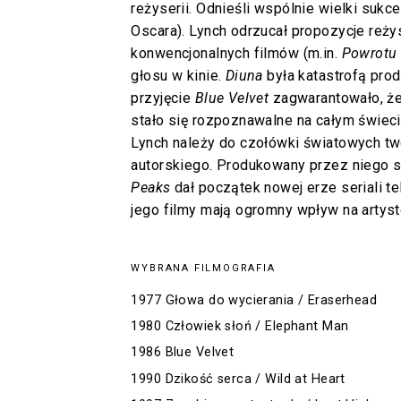
reżyserii. Odnieśli wspólnie wielki sukc
Oscara). Lynch odrzucał propozycje reż
konwencjonalnych filmów (m.in.
Powrotu 
głosu w kinie.
Diuna
była katastrofą prod
przyjęcie
Blue Velvet
zagwarantowało, że
stało się rozpoznawalne na całym świec
Lynch należy do czołówki światowych tw
autorskiego. Produkowany przez niego s
Peaks
dał początek nowej erze seriali te
jego filmy mają ogromny wpływ na artyst
WYBRANA FILMOGRAFIA
1977 Głowa do wycierania / Eraserhead
1980 Człowiek słoń / Elephant Man
1986 Blue Velvet
1990 Dzikość serca / Wild at Heart