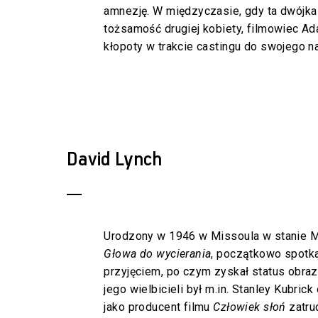
amnezję. W międzyczasie, gdy ta dwójka 
tożsamość drugiej kobiety, filmowiec 
kłopoty w trakcie castingu do swojego n
David Lynch
Urodzony w 1946 w Missoula w stanie M
Głowa do wycierania
, początkowo spotka
przyjęciem, po czym zyskał status obra
jego wielbicieli był m.in. Stanley Kubrick
jako producent filmu
Człowiek słoń
zatru