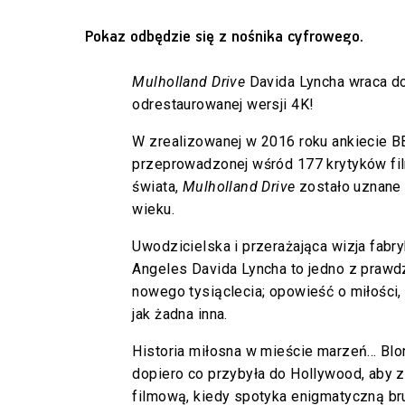
Pokaz odbędzie się z nośnika cyfrowego.
Mulholland Drive
Davida Lyncha wraca do
odrestaurowanej wersji 4K!
W zrealizowanej w 2016 roku ankiecie B
przeprowadzonej wśród 177 krytyków fi
świata,
Mulholland Drive
zostało uznane 
wieku.
Uwodzicielska i przerażająca wizja fabr
Angeles Davida Lyncha to jedno z prawd
nowego tysiąclecia; opowieść o miłości,
jak żadna inna.
Historia miłosna w mieście marzeń... Bl
dopiero co przybyła do Hollywood, aby 
filmową, kiedy spotyka enigmatyczną br