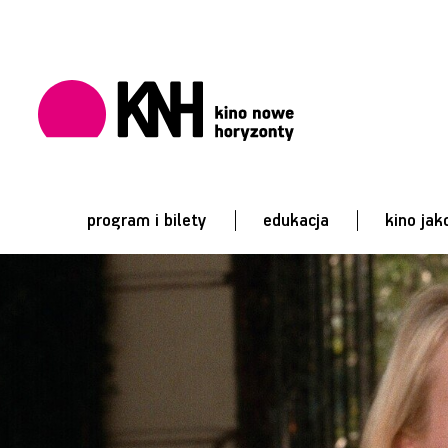
program i bilety
edukacja
kino jak