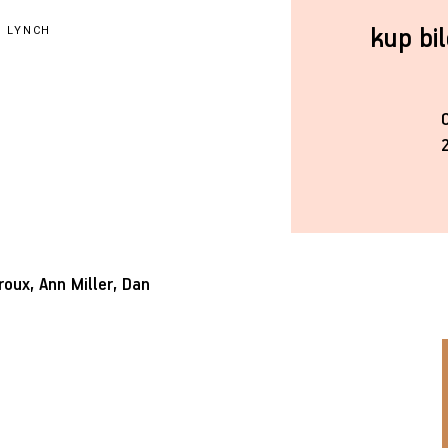
kup bi
D LYNCH
oux, Ann Miller, Dan