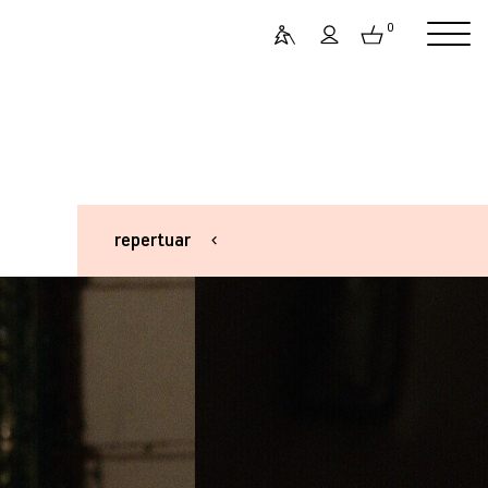
0
repertuar