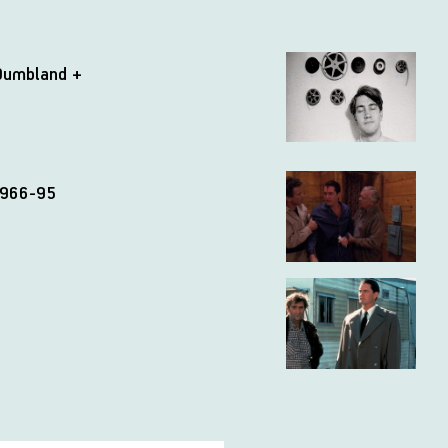
 Dumbland +
1966-95