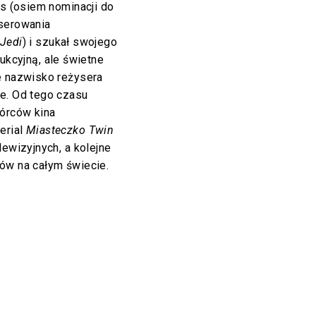
es (osiem nominacji do
yserowania
Jedi
) i szukał swojego
ukcyjną, ale świetne
 nazwisko reżysera
ie. Od tego czasu
órców kina
erial
Miasteczko Twin
lewizyjnych, a kolejne
ów na całym świecie.