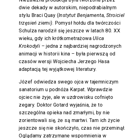
dwie dekady w autorskim, niepodrabialnym
stylu Braci Quay (
Instytut Benjamenta
,
Stroiciel
trzęsień ziemi)
. Pomysł hołdu dla twórczości
Schulza narodził się jeszcze w latach 80. XX
wieku, gdy ich krótkometrażowa
Ulica
Krokodyli
– jedna z najbardziej nagrodzonych
animacji w historii kina – była pierwszą od
czasów wersji Wojciecha Jerzego Hasa
adaptacją tej wyjątkowej literatury.
Józef odwiedza swego ojca w tajemniczym
sanatorium u podnóża Karpat. Wprawdzie
ojciec nie żyje, ale w uzdrowisku cofnięto
zegary. Doktor Gotard wyjaśnia, że to
szczególna opieka nad zmarłymi, by nie
zorientowali się, że są martwi. Tam ich życie
jeszcze się nie skończyło, czas nie przeminął.
Oglądamy zatrzymane wspomnienia w