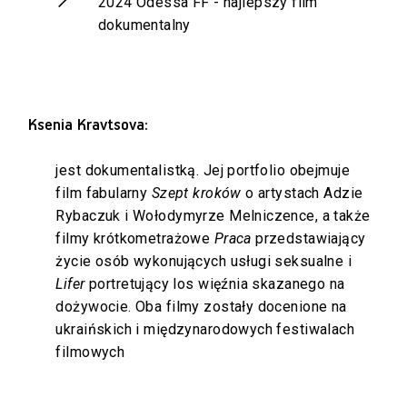
2024 Odessa FF - najlepszy film
dokumentalny
Ksenia Kravtsova:
jest dokumentalistką. Jej portfolio obejmuje
film fabularny
Szept kroków
o artystach Adzie
Rybaczuk i Wołodymyrze Melniczence, a także
filmy krótkometrażowe
Praca
przedstawiający
życie osób wykonujących usługi seksualne i
Lifer
portretujący los więźnia skazanego na
dożywocie. Oba filmy zostały docenione na
ukraińskich i międzynarodowych festiwalach
filmowych