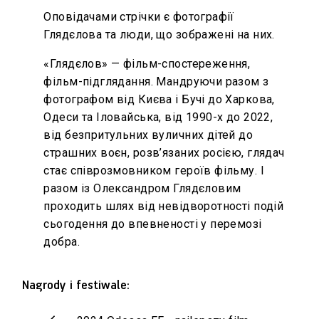
Оповідачами стрічки є фотографії
Глядєлова та люди, що зображені на них.
«Глядєлов» — фільм-спостереження,
фільм-підглядання. Мандруючи разом з
фотографом від Києва і Бучі до Харкова,
Одеси та Іловайська, від 1990-х до 2022,
від безпритульних вуличних дітей до
страшних воєн, розв’язаних росією, глядач
стає співрозмовником героїв фільму. І
разом із Олександром Глядєловим
проходить шлях від невідворотності подій
сьогодення до впевненості у перемозі
добра.
Nagrody i festiwale: