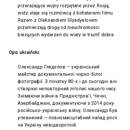
przerażające wojny rozpętane przez Rosję,
widz staje się rozmówcą z bohaterami filmu.
Razem z Oleksandrem Glyadyelovem
przemierzają drogę od nieuchronności
bieżących wydarzeń do wiary w triumf dobra.
Opis ukraiński:
Олександр Глядєлов — український
майстер документальної чорно-білої
фотографії. З початку 80-х і до сьогодні він
створює неповторний літопис нашого часу.
Знімаючи війни в Придністров’ї, Чечні,
Азербайджані, документуючи з 2014 року
російсько-українську війну, Олександр був
упевнений — повномасштабний напад росії
на Україну невідворотній.