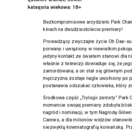
kategoria wiekowa: 18+
Bezkompromisowe arcydzieło Park Cha
kinach na dwudziestolecie premiery!
Prowadzący zwyczajne życie Oh Dae-su (
porwany i uwięziony w niewielkim pokoju
jedyny kontakt ze światem stanowi dla ni
właśnie z telewizji dowiaduje się, że jeg
zamordowana, a on stał się głównym po
mężczyzna zostaje nagle uwolniony po pi
postanawia odszukać człowieka, który z
Środkowa część „Trylogii zemsty” Park
momencie swojej premiery zdobyła blis
nagród i nominacji, w tym Nagrodę Główn
Cannes, a dla milionów widzów stanowił
niezwykłą kinematografią koreańską. Prz