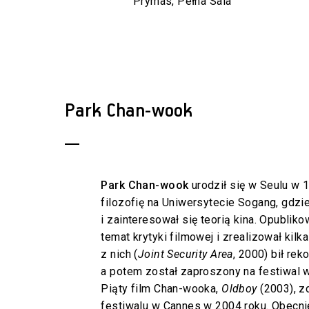
Prymas, Pełna Sala
Park Chan-wook
Park Chan-wook
urodził się w Seulu w 
filozofię na Uniwersytecie Sogang, gdzi
i zainteresował się teorią kina. Opubliko
temat krytyki filmowej i zrealizował kilk
z nich (
Joint Security Area
, 2000) bił rek
a potem został zaproszony na festiwal w
Piąty film Chan-wooka,
Oldboy
(2003), z
festiwalu w Cannes w 2004 roku. Obecni