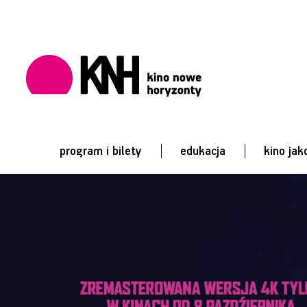
program i bilety
edukacja
kino jak