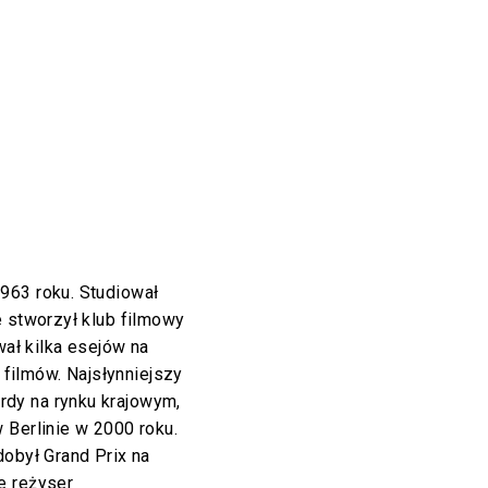
1963 roku. Studiował
e stworzył klub filmowy
wał kilka esejów na
a filmów. Najsłynniejszy
ordy na rynku krajowym,
 Berlinie w 2000 roku.
dobył Grand Prix na
e reżyser