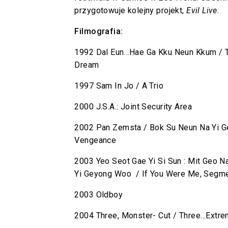
przygotowuje kolejny projekt,
Evil Live
.
Filmografia:
1992 Dal Eun…Hae Ga Kku Neun Kkum / T
Dream
1997 Sam In Jo / A Trio
2000 J.S.A.: Joint Security Area
2002 Pan Zemsta / Bok Su Neun Na Yi Ge
Vengeance
2003 Yeo Seot Gae Yi Si Sun : Mit Geo N
Yi Geyong Woo / If You Were Me, Segme
2003 Oldboy
2004 Three, Monster- Cut / Three…Extre