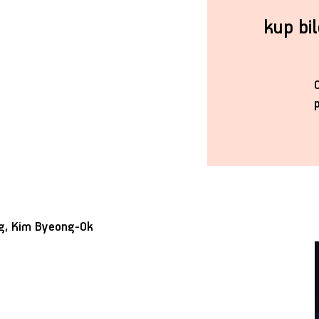
kup bi
ong, Kim Byeong-Ok