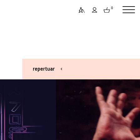
0
repertuar