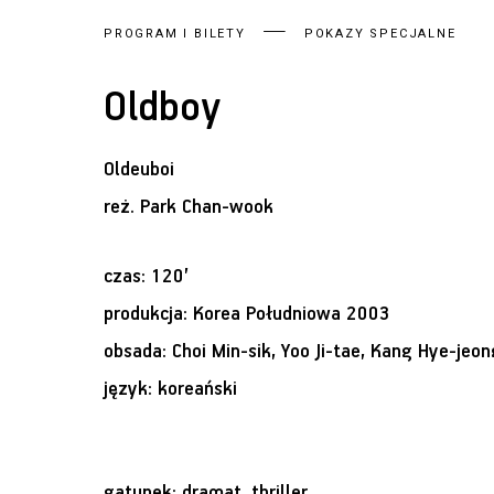
PROGRAM I BILETY
POKAZY SPECJALNE
Oldboy
Oldeuboi
reż.
Park Chan-wook
czas: 120’
produkcja: Korea Południowa 2003
obsada: Choi Min-sik, Yoo Ji-tae, Kang Hye-je
język: koreański
gatunek: dramat, thriller