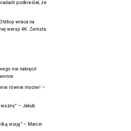
wiadach podkreślał, że
Oldboy
wraca na
nej wersji 4K. Zemsta
órego nie nakręcił
ewonce
enie równie mocne! –
śmieszny” – Jakub
lką wizją” – Marcin