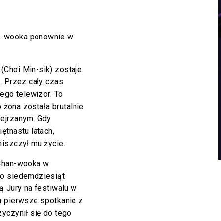
n-wooka ponownie w
Choi Min-sik) zostaje
. Przez cały czas
ego telewizor. To
o żona została brutalnie
dejrzanym. Gdy
ętnastu latach,
niszczył mu życie.
 Chan-wooka w
ko siedemdziesiąt
ą Jury na festiwalu w
a pierwsze spotkanie z
yczynił się do tego