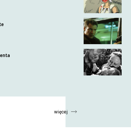
te
denta
więcej