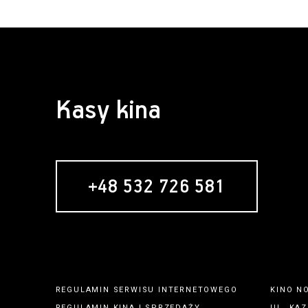
Kasy kina
+48 532 726 581
REGULAMIN SERWISU INTERNETOWEGO
KINO N
REGULAMIN
KINA
I
SPRZEDAŻY
UL. KAZ