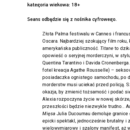
kategoria wiekowa: 18+
Seans odbędzie się z nośnika cyfrowego.
Złota Palma festiwalu w Cannes i francu
Oscara. Najbardziej szokujący film roku,
amerykańska publiczność.
Titane
to dzik
opowieść o seryjnej morderczyni, w styl
Quentina Tarantino i Davida Cronenberga.
fotel kreacja Agathe Rousselle) – sekso
posiadaczka ognistego samochodu, po d
morderstw musi uciekać przed policją. 
okazja, by zmienić tożsamość i podać si
Alexia rozpoczyna życie w nowej skórze,
przeszłości będzie niezwykle trudno… A
Mięsa
Julia Ducournau demoluje granice
epicki spektakl, jednocześnie brutalny i
wielowymiarowy i szalony manifest, aż w