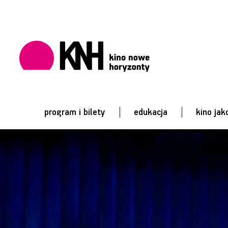
program i bilety
edukacja
kino jak