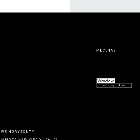
MECENAS
OWE HORYZONTY
IMIERZA WIELKIEGO 19A–21