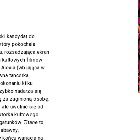
ski kandydat do
 który pokochała
a, rozsadzająca ekran
u kultowych filmów
 Alexia (wbijająca w
wna tancerka,
okonaniu kilku
Szybko nadarza się
ę za zaginioną osobę.
 ale uwolnić się od
utorka kultowego
 gatunków.
Titane
to
 zabawny,
 końcu wariacja na