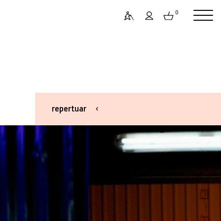
0
repertuar