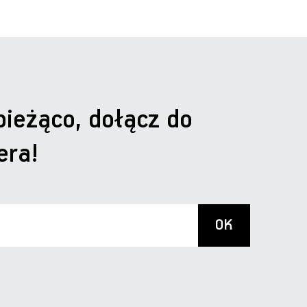
bieżąco, dołącz do
era!