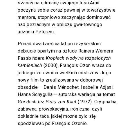
szansy na odmianę swojego losu Amir
poczyna sobie coraz pewniej w towarzystwie
mentora, stopniowo zaczynając dominować
nad bezradnym w obliczu gwałtownego
uczucia Peterem.
Ponad dwadzieścia lat po reżyserskim
debiucie opartym na sztuce Rainera Wernera
Fassbindera
Kroplach wody na rozpalonych
kamieniach
(2000), François Ozon wraca do
jednego ze swoich wielkich mistrzów. Jego
nowy film to zrealizowana w doborowej
obsadzie – Denis Ménochet, Isabelle Adjani,
Hanna Schygulla – autorska wariacja na temat
Gorzkich łez Petry von Kant
(1972). Oryginalna,
zabawna, prowokacyjna, ironiczna, czyli
dokładnie taka, jakiej można było się
spodziewać po François Ozonie.