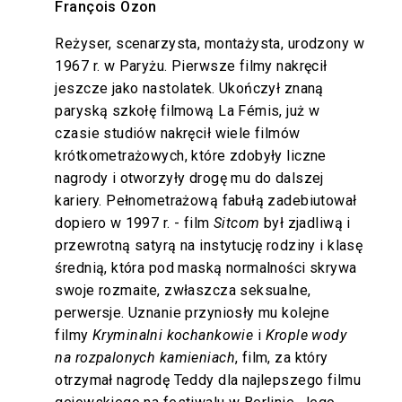
François Ozon
Reżyser, scenarzysta, montażysta, urodzony w
1967 r. w Paryżu. Pierwsze filmy nakręcił
jeszcze jako nastolatek. Ukończył znaną
paryską szkołę filmową La Fémis, już w
czasie studiów nakręcił wiele filmów
krótkometrażowych, które zdobyły liczne
nagrody i otworzyły drogę mu do dalszej
kariery. Pełnometrażową fabułą zadebiutował
dopiero w 1997 r. - film
Sitcom
był zjadliwą i
przewrotną satyrą na instytucję rodziny i klasę
średnią, która pod maską normalności skrywa
swoje rozmaite, zwłaszcza seksualne,
perwersje. Uznanie przyniosły mu kolejne
filmy
Kryminalni kochankowie
i
Krople wody
na rozpalonych kamieniach
, film, za który
otrzymał nagrodę Teddy dla najlepszego filmu