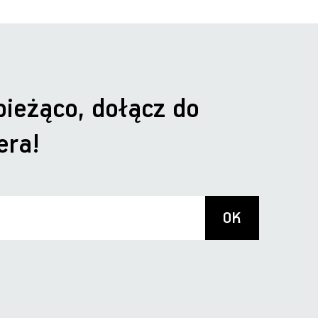
bieżąco, dołącz do
era!