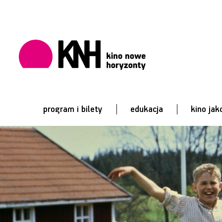
program i bilety
edukacja
kino jak