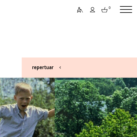
0
repertuar