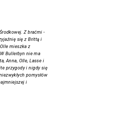
Środkowej. Z braćmi -
jaźnię się z Brittą i
Olle mieszka z
 W Bullerbyn nie ma
ta, Anna, Olle, Lasse i
e przygody i nigdy się
 niezwykłych pomysłów
najmniejszej i