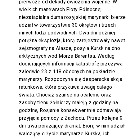
pierwsze od dekady ćwiczenia wojenne. W
wielkich manewrach Floty Północnej
niezatapialna duma rosyjskiej marynarki bierze
udział w towarzystwie 30 okrętów i trzech
innych łodzi podwodnych. Dwa dni później
potężna eksplozja, którą zarejestrowały nawet
sejsmografy na Alasce, posyła Kursk na dno
arktycznych wód Morza Barentsa. Według
docierających informacji katastrofę przeżywa
zaledwie 23 z 118 obecnych na pokładzie
marynarzy. Rozpoczyna się desperacka akcja
ratunkowa, która przykuwa uwagę całego
świata. Chociaż szanse na ocalenie oraz
zasoby tlenu żołnierzy maleją z godziny na
godzinę, Rosjanie konsekwentnie odmawiają
przyjęcia pomocy z Zachodu. Przez kolejne 9
dni trwa porażający dramat. Biorą w nim udział
walczący o życie marynarze Kurska, ich