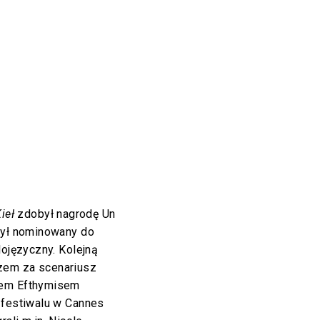
ieł
zdobył nagrodę Un
 był nominowany do
lojęzyczny. Kolejną
zem za scenariusz
iem Efthymisem
 festiwalu w Cannes