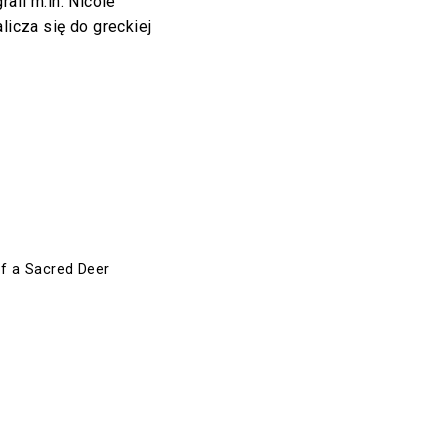
rali m.in. Nicole
licza się do greckiej
 of a Sacred Deer