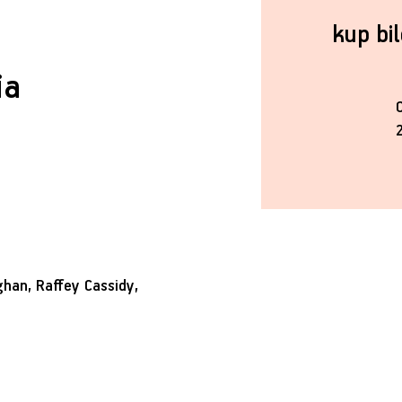
kup bi
ia
ghan, Raffey Cassidy,