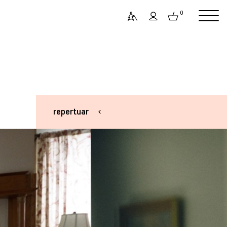
0
repertuar