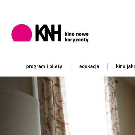
program i bilety
edukacja
kino jak