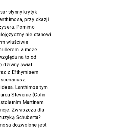
sał słynny krytyk
anthimosa, przy okazji
eżysera. Pomimo
glojęzyczny nie stanowi
zym właściwie
thrillerem, a może
względu na to od
ć dziwny świat
wraz z Efthymisem
 scenariusz.
idesa, Lanthimos tym
rgu Stevenie (Colin
nastoletnim Martinem
ncje. Zwłaszcza dla
z muzyką Schuberta?
imosa dozwolone jest