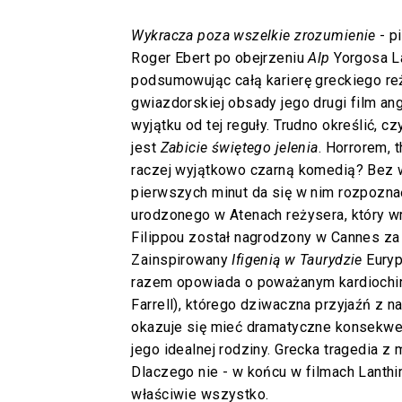
Wykracza poza wszelkie zrozumienie
- pi
Roger Ebert po obejrzeniu
Alp
Yorgosa L
podsumowując całą karierę greckiego r
gwiazdorskiej obsady jego drugi film an
wyjątku od tej reguły. Trudno określić, c
jest
Zabicie świętego jelenia
. Horrorem, 
raczej wyjątkowo czarną komedią? Bez 
pierwszych minut da się w nim rozpozna
urodzonego w Atenach reżysera, który 
Filippou został nagrodzony w Cannes za
Zainspirowany
Ifigenią w Taurydzie
Euryp
razem opowiada o poważanym kardiochiru
Farrell), którego dziwaczna przyjaźń z 
okazuje się mieć dramatyczne konsekwe
jego idealnej rodziny. Grecka tragedia 
Dlaczego nie - w końcu w filmach Lanth
właściwie wszystko.