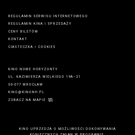
REGULAMIN SERWISU INTERNETOWEGO
REGULAMIN
KINA
I
SPRZEDAŻY
CENY BILETÓW
KONTAKT
CIASTECZKA / COOKIES
KINO NOWE HORYZONTY
UL. KAZIMIERZA WIELKIEGO 19A–21
50-077 WROCŁAW
KINO@KINONH.PL
ZOBACZ NA MAPIE
KINO UPRZEDZA O MOŻLIWOŚCI DOKONYWANIA
KONIECZNYCH ZMIAN W PROGRAMIE.