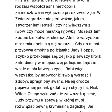
innym miastem. Jest to jedyna w swoim
rodzaju współczesna metropolia
zamieszkiwana wyłącznie przez zwierzęta. W
Zwierzogrodzie nie jest ważne, jakim
stworzeniem jesteś - czy największym z
lwów, czy może malutką ryjówką. Możesz tam
zostać kimkolwiek chcesz. Ale nie wszystkie
marzenia spełniają się od razu... Gdy do miasta
przybywa ambitna policjantka Judy Hopps,
szybko przekonuje się, że jako pierwszy królik
zatrudniony w miejscowej policji, nie będzie
wcale miała łatwego życia. Robi więc
wszystko, by udowodnić swoją wartość i...
zdobyć upragniony awans. Na jej drodze
pojawia się jednak gadatliwy i chytry lis, Nick
Wilde. Chcąc wykazać się za wszelką cenę,
Judy przyjmuje sprawę, w której musi
rozwiązać pewną kryminalną zagadkę. Jej