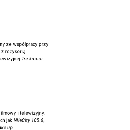
nany ze współpracy przy
z reżyserią
lewizyjnej
Tre kronor
.
filmowy i telewizyjny.
ich jak
NileCity 105.6
,
ke up.