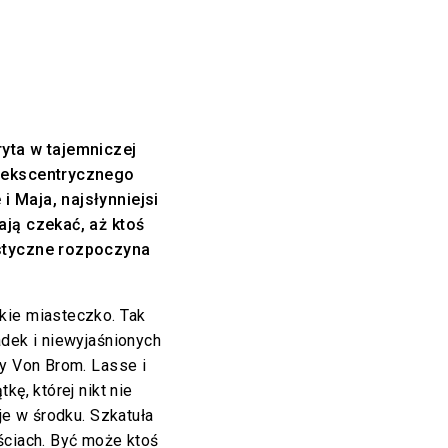
ryta w tajemniczej
z ekscentrycznego
i Maja, najsłynniejsi
ają czekać, aż ktoś
istyczne rozpoczyna
kie miasteczko. Tak
adek i niewyjaśnionych
ny Von Brom. Lasse i
kę, której nikt nie
je w środku. Szkatuła
ściach. Być może ktoś