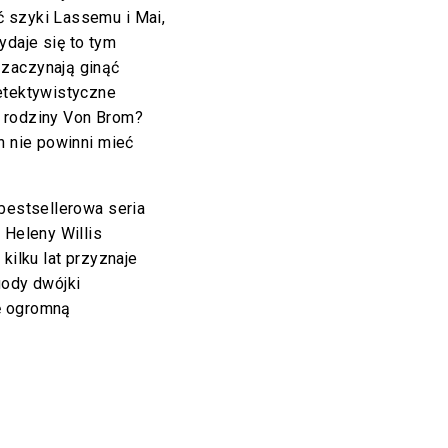
 szyki Lassemu i Mai,
ydaje się to tym
 zaczynają ginąć
detektywistyczne
m rodziny Von Brom?
h nie powinni mieć
bestsellerowa seria
 Heleny Willis
kilku lat przyznaje
gody dwójki
ę ogromną