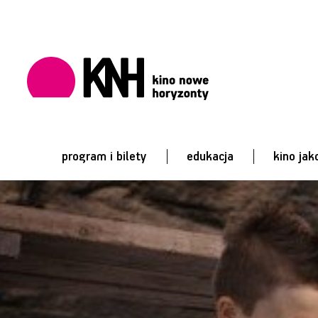
program i bilety
edukacja
kino jak