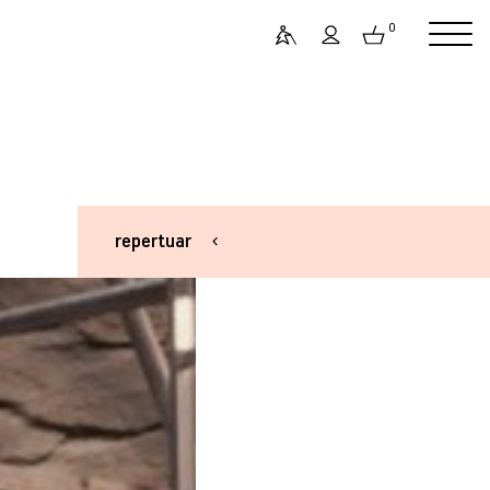
0
repertuar