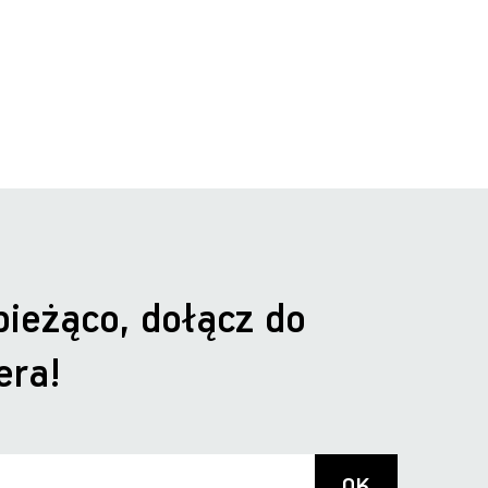
bieżąco, dołącz do
era!