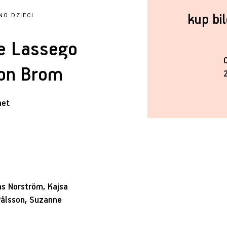
kup bi
NO DZIECI
ne Lassego
Von Brom
het
s Norström, Kajsa
Pålsson, Suzanne