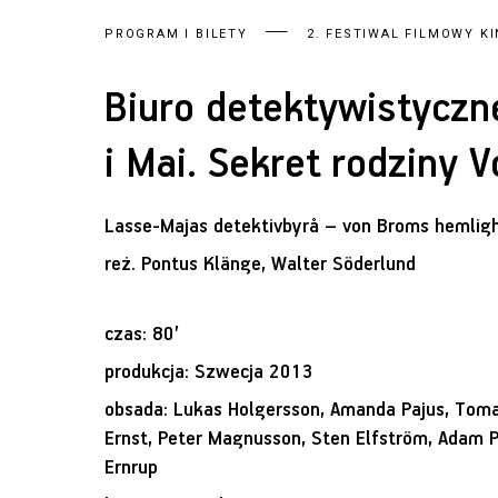
PROGRAM I BILETY
2. FESTIWAL FILMOWY KI
Biuro detektywistycz
i Mai. Sekret rodziny 
Lasse-Majas detektivbyrå – von Broms hemlig
reż.
Pontus Klänge, Walter Söderlund
czas: 80’
produkcja: Szwecja 2013
obsada: Lukas Holgersson, Amanda Pajus, Toma
Ernst, Peter Magnusson, Sten Elfström, Adam 
Ernrup