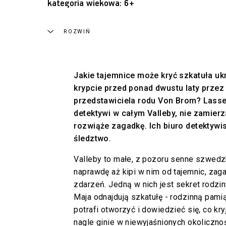
kategoria wiekowa: 6+
ROZWIŃ
Jakie tajemnice może kryć szkatuła uk
krypcie przed ponad dwustu laty prze
przedstawiciela rodu Von Brom? Lasse 
detektywi w całym Valleby, nie zamierz
rozwiąże zagadkę. Ich biuro detektyw
śledztwo.
Valleby to małe, z pozoru senne szwedz
naprawdę aż kipi w nim od tajemnic, zag
zdarzeń. Jedną w nich jest sekret rodzi
Maja odnajdują szkatułę - rodzinną pamiąt
potrafi otworzyć i dowiedzieć się, co kry
nagle ginie w niewyjaśnionych okoliczno