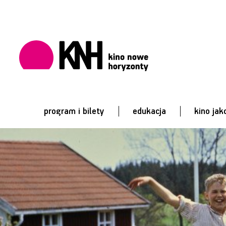
program i bilety
edukacja
kino jak