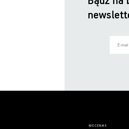
Bądź na 
newslett
MECENAS