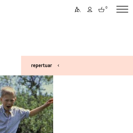
0
repertuar