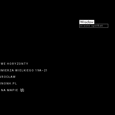
OWE HORYZONTY
IMIERZA WIELKIEGO 19A–21
 WROCŁAW
INONH.PL
 NA MAPIE