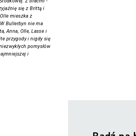
Środkowej. Z braćmi -
jaźnię się z Brittą i
Olle mieszka z
 W Bullerbyn nie ma
ta, Anna, Olle, Lasse i
e przygody i nigdy się
 niezwykłych pomysłów
najmniejszej i