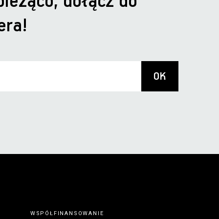
bieżąco, dołącz do
era!
WSPÓŁFINANSOWANIE