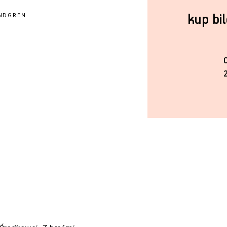
kup bi
INDGREN