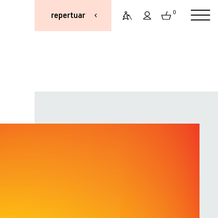
0
repertuar