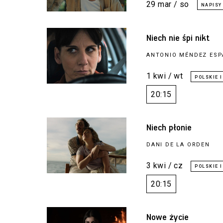
29 mar / so
Niech nie śpi nikt
ANTONIO MÉNDEZ ESP
1 kwi / wt
20:15
Niech płonie
DANI DE LA ORDEN
3 kwi / cz
20:15
Nowe życie