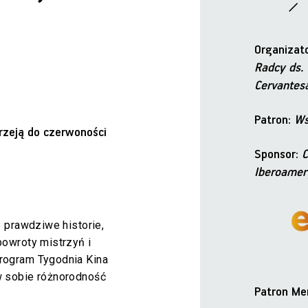
Organizat
Radcy ds. 
Cervantes
Patron:
Ws
rzeją do czerwoności
Sponsor:
C
Iberoamery
 prawdziwe historie,
owroty mistrzyń i
rogram Tygodnia Kina
 sobie różnorodność
Patron Me