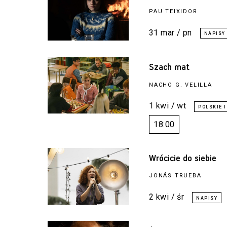
PAU TEIXIDOR
31 mar / pn
Szach mat
NACHO G. VELILLA
1 kwi / wt
18:00
Wrócicie do siebie
JONÁS TRUEBA
2 kwi / śr