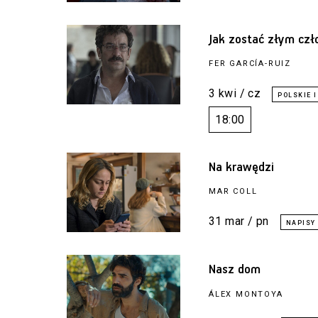
Jak zostać złym cz
FER GARCÍA-RUIZ
3 kwi / cz
18:00
Na krawędzi
MAR COLL
31 mar / pn
Nasz dom
ÁLEX MONTOYA