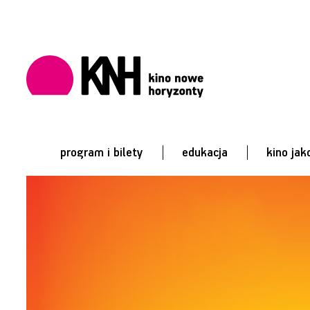
program i bilety
edukacja
kino jak