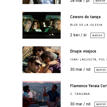
28 mar / pt
Czworo do tanga
ÁLEX DE LA IGLESIA
2 kwi / śr
Drugie miejsce
ISAKI LACUESTA, POL
30 mar / nd
Flamenco Yeraia Cor
C. TANGANA
30 mar / nd