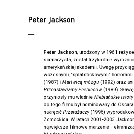
Peter Jackson
Peter Jackson
, urodzony w 1961 reżyser
scenarzysta, został trzykrotnie wyróżni
amerykańskiej akademii. Uwagę przyciąg
wczesnymi, "splatstickowymi" horrorami
(1987) i
Martwicą mózgu
(1992) oraz a
Przedstawiamy Feeblesów
(1989). Sławę
przyniosły mu właśnie
Niebiańskie istoty
do tego filmu był nominowany do Oscara
nakręcić
Przerażaczy
(1996) wyprodukow
Zemeckisa. W latach 2001-2003 Jackson
największe filmowe marzenie - ekranizacj