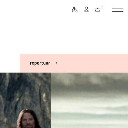
0
repertuar