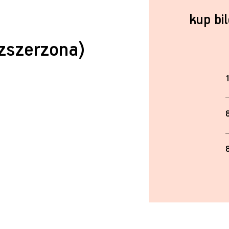
kup bi
zszerzona)
1
8
8