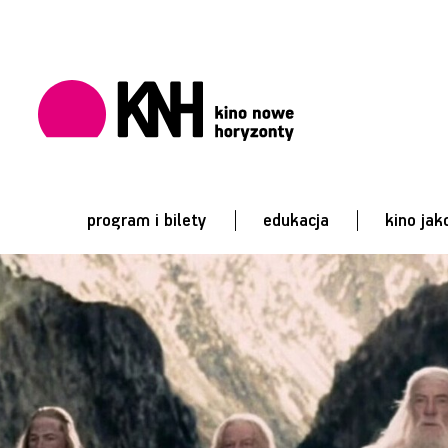
program i bilety
edukacja
kino jak