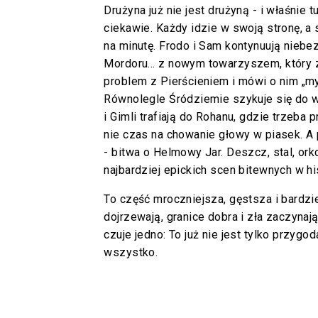
Drużyna już nie jest drużyną - i właśnie t
ciekawie. Każdy idzie w swoją stronę, a 
na minutę. Frodo i Sam kontynuują nieb
Mordoru… z nowym towarzyszem, który
problem z Pierścieniem i mówi o nim „my
Równolegle Śródziemie szykuje się do w
i Gimli trafiają do Rohanu, gdzie trzeba p
nie czas na chowanie głowy w piasek. A
- bitwa o Helmowy Jar. Deszcz, stal, ork
najbardziej epickich scen bitewnych w his
To część mroczniejsza, gęstsza i bardzie
dojrzewają, granice dobra i zła zaczynaj
czuje jedno: To już nie jest tylko przygo
wszystko.