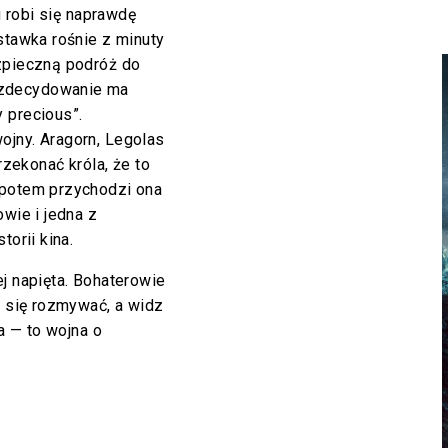
u robi się naprawdę
stawka rośnie z minuty
ezpieczną podróż do
 zdecydowanie ma
 precious”.
ojny. Aragorn, Legolas
rzekonać króla, że to
 potem przychodzi ona
owie i jedna z
torii kina.
j napięta. Bohaterowie
ą się rozmywać, a widz
da — to wojna o