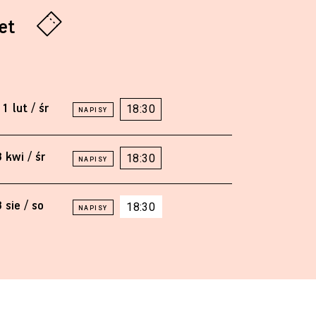
let
1 lut / śr
18:30
 kwi / śr
18:30
 sie / so
18:30