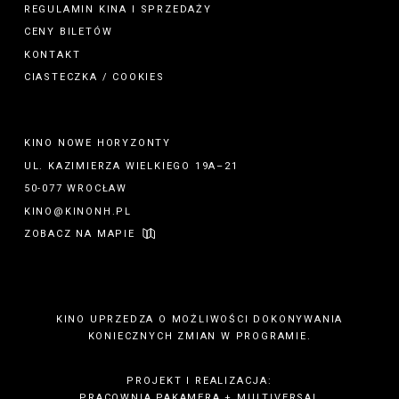
REGULAMIN
KINA
I
SPRZEDAŻY
CENY BILETÓW
KONTAKT
CIASTECZKA / COOKIES
KINO NOWE HORYZONTY
UL. KAZIMIERZA WIELKIEGO 19A–21
50-077 WROCŁAW
KINO@KINONH.PL
ZOBACZ NA MAPIE
KINO UPRZEDZA O MOŻLIWOŚCI DOKONYWANIA
KONIECZNYCH ZMIAN W PROGRAMIE.
PROJEKT I REALIZACJA:
PRACOWNIA PAKAMERA
+
MULTIVERSAL