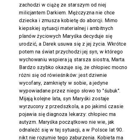
zachodzi w ciążę ze starszym od niej
milicjantem Darkiem. Mężczyzna nie chce
dziecka i zmusza kobietę do aborcji. Mimo
kiepskiej sytuacji materialnej i ambitnych
planów życiowych Maryśka decyduje się
urodzić, a Darek usuwa się z jej życia. Wkrótce
potem na świat przychodzi jej syn, w którego
wychowaniu wspiera ją starsza siostra, Marta.
Bardzo szybko okazuje się, że chłopiec mocno
różni się od rówieśników: jest dziwnie
wycofany, zamknięty w sobie, a jedyne
wypowiadane przez niego słowo to "śubuk".
Mijają kolejne lata, syn Maryśki zostaje
wyrzucony z przedszkola, a po jakimś czasie
pojawia się diagnoza lekarzy: chłopiec ma
autyzm. Maryśka początkowo nie wie, jak
odnaleźć się w tej sytuacji, a w Polsce lat 90.
nikt nie rozumie tego zaburzenia. Kobieta ma