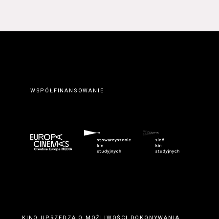
WSPÓŁFINANSOWANIE
KINO UPRZEDZA O MOŻLIWOŚCI DOKONYWANIA