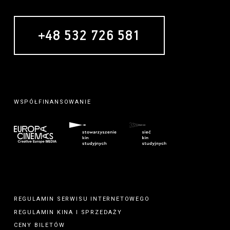
+48 532 726 581
WSPÓŁFINANSOWANIE
REGULAMIN SERWISU INTERNETOWEGO
REGULAMIN
KINA
I
SPRZEDAŻY
CENY BILETÓW