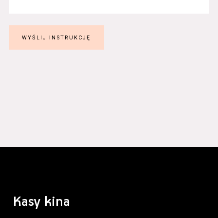
Kasy kina