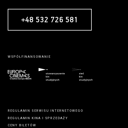
+48 532 726 581
WSPÓŁFINANSOWANIE
REGULAMIN SERWISU INTERNETOWEGO
REGULAMIN
KINA
I
SPRZEDAŻY
CENY BILETÓW