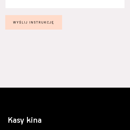
Kasy kina