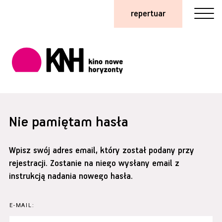
repertuar
Nie pamiętam hasła
Wpisz swój adres email, który został podany przy
rejestracji. Zostanie na niego wysłany email z
instrukcją nadania nowego hasła.
E-MAIL: