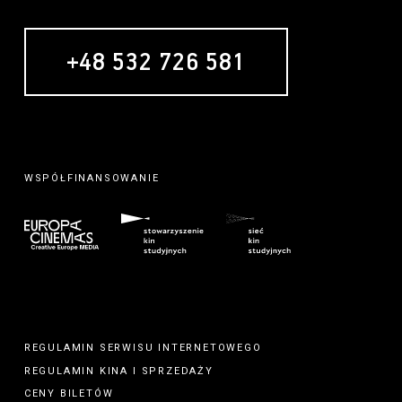
+48 532 726 581
WSPÓŁFINANSOWANIE
REGULAMIN SERWISU INTERNETOWEGO
REGULAMIN
KINA
I
SPRZEDAŻY
CENY BILETÓW