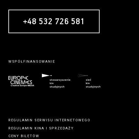
+48 532 726 581
WSPÓŁFINANSOWANIE
REGULAMIN SERWISU INTERNETOWEGO
REGULAMIN
KINA
I
SPRZEDAŻY
CENY BILETÓW