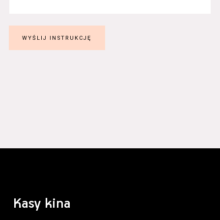
Kasy kina