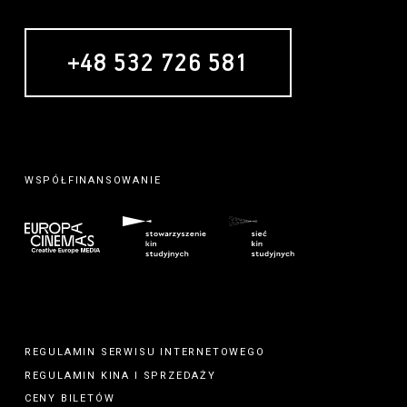
+48 532 726 581
WSPÓŁFINANSOWANIE
REGULAMIN SERWISU INTERNETOWEGO
REGULAMIN
KINA
I
SPRZEDAŻY
CENY BILETÓW