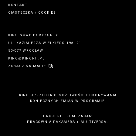
KONTAKT
CIASTECZKA / COOKIES
KINO NOWE HORYZONTY
UL. KAZIMIERZA WIELKIEGO 19A–21
50-077 WROCŁAW
KINO@KINONH.PL
ZOBACZ NA MAPIE
KINO UPRZEDZA O MOŻLIWOŚCI DOKONYWANIA
KONIECZNYCH ZMIAN W PROGRAMIE.
PROJEKT I REALIZACJA:
PRACOWNIA PAKAMERA
+
MULTIVERSAL