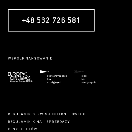
+48 532 726 581
WSPÓŁFINANSOWANIE
REGULAMIN SERWISU INTERNETOWEGO
REGULAMIN
KINA
I
SPRZEDAŻY
CENY BILETÓW