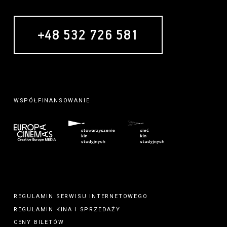
+48 532 726 581
WSPÓŁFINANSOWANIE
REGULAMIN SERWISU INTERNETOWEGO
REGULAMIN
KINA
I
SPRZEDAŻY
CENY BILETÓW