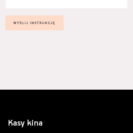
Kasy kina