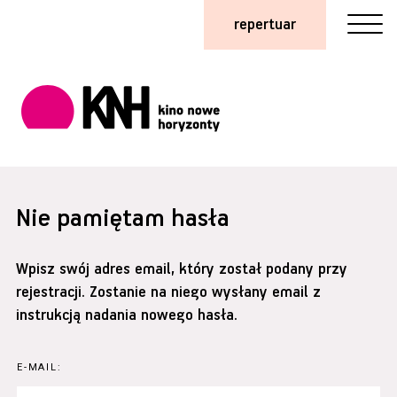
repertuar
Nie pamiętam hasła
Wpisz swój adres email, który został podany przy
rejestracji. Zostanie na niego wysłany email z
instrukcją nadania nowego hasła.
E-MAIL: