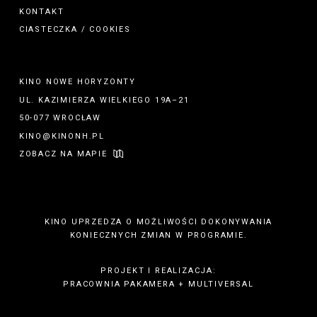
KONTAKT
CIASTECZKA / COOKIES
KINO NOWE HORYZONTY
UL. KAZIMIERZA WIELKIEGO 19A–21
50-077 WROCŁAW
KINO@KINONH.PL
ZOBACZ NA MAPIE
KINO UPRZEDZA O MOŻLIWOŚCI DOKONYWANIA
KONIECZNYCH ZMIAN W PROGRAMIE.
PROJEKT I REALIZACJA:
PRACOWNIA PAKAMERA
+
MULTIVERSAL