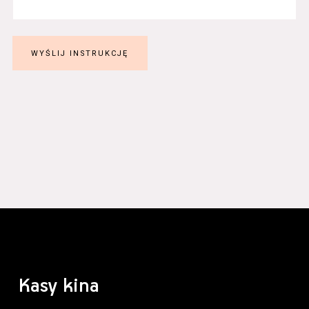
Kasy kina