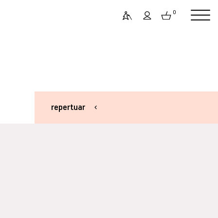
0
repertuar