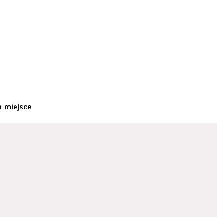
o miejsce