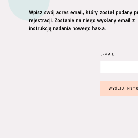
Wpisz swój adres email, który został podany p
rejestracji. Zostanie na niego wysłany email z
instrukcją nadania nowego hasła.
E-MAIL: