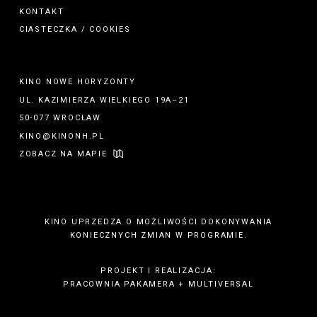
KONTAKT
CIASTECZKA / COOKIES
KINO NOWE HORYZONTY
UL. KAZIMIERZA WIELKIEGO 19A–21
50-077 WROCŁAW
KINO@KINONH.PL
ZOBACZ NA MAPIE
KINO UPRZEDZA O MOŻLIWOŚCI DOKONYWANIA
KONIECZNYCH ZMIAN W PROGRAMIE.
PROJEKT I REALIZACJA:
PRACOWNIA PAKAMERA
+
MULTIVERSAL