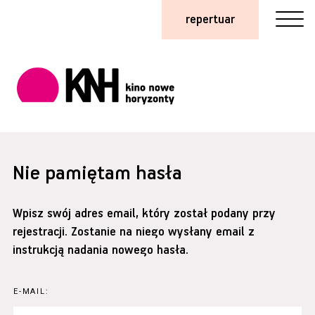
repertuar
Nie pamiętam hasła
Wpisz swój adres email, który został podany przy
rejestracji. Zostanie na niego wysłany email z
instrukcją nadania nowego hasła.
E-MAIL: