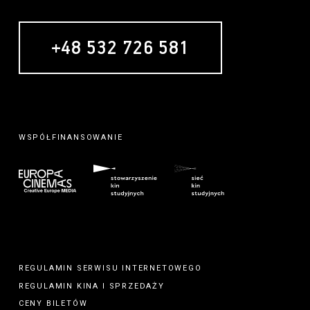
+48 532 726 581
WSPÓŁFINANSOWANIE
REGULAMIN SERWISU INTERNETOWEGO
REGULAMIN
KINA
I
SPRZEDAŻY
CENY BILETÓW