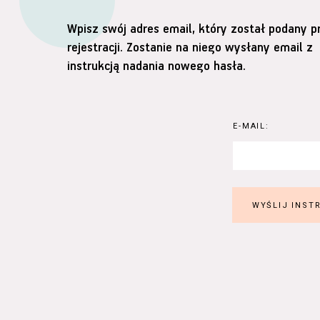
Wpisz swój adres email, który został podany p
rejestracji. Zostanie na niego wysłany email z
instrukcją nadania nowego hasła.
E-MAIL: