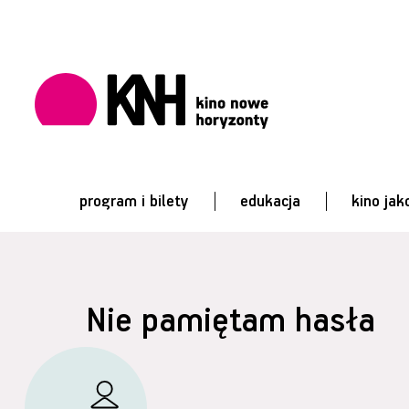
program i bilety
edukacja
kino jak
Nie pamiętam hasła