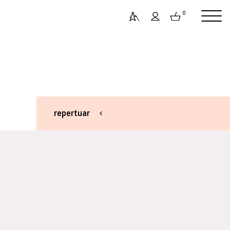
0
repertuar