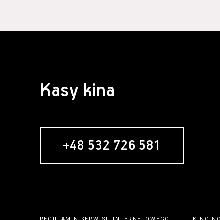
Kasy kina
+48 532 726 581
REGULAMIN SERWISU INTERNETOWEGO
KINO N