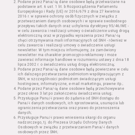
Podane przez Pana/-ią dane osobowe będą przetwarzane na
Kazimierza Wielkiego 19a-21) pokaz filmu nie
podstawie art. 6 ust. 1 lit. b Rozporządzenia Parlamentu
stanowiący części Wydarzenia;
Europejskiego i Rady (UE) nr 2016/679 z dnia 27 kwietnia
Wydarzenie – organizowany przez
2016 r. w sprawie ochrony osób fizycznych w związku z
Usługodawcę w Kinie Nowe Horyzonty we
przetwarzaniem danych osobowych i w sprawie swobodnego
przepływu takich danych oraz uchylenia dyrektywy 95/46/WE -
Wrocławiu (ul. Kazimierza Wielkiego 19a-21)
w celu zawarcia i realizacji umowy o świadczenie usług drogą
festiwal filmowy, przegląd filmowy, pokaz
elektroniczną oraz w przypadku wyrażenia przez Pana/-ią
specjalny, performance, opera, koncert lub
chęci otrzymywania maili informacyjnych od SNH - również w
inna podobna impreza;
celu zawarcia i realizacji umowy o świadczenie usługi
newsletter. W tym miejscu informujemy, że zamówiony
Kurs – zajęcia organizowane przez
newsletter ma charakter promocyjno-reklamowy i może
Organizatora będące przedsięwzięciem o
zawierać informacje handlowe w rozumieniu ustawy z dnia 18
charakterze edukacyjnym;
lipca 2002 r. o świadczeniu usług drogą elektroniczną;
Bilety – dokumenty potwierdzające zawarcie
Podane przez Pana/-ią dane osobowe będą powierzane w celu
ich dalszego przetwarzania podmiotom współpracującym z
umowy z Usługodawcą i uprawniające do
SNH, w szczególności podmiotom świadczącym usługi
wzięcia udziału w Seansie lub w części
hostingowe, informatyczne, e-mail marketingu, prawne itp.;
określonego Wydarzenia;
Podane przez Pana/-ią dane osobowe będą przechowywane
Karnety – zestaw określonej liczby Biletów na
przez okres 3 lat po zakończeniu świadczenia usług;
Przysługuje Panu/-i prawo do żądania od SNH dostępu do
poszczególne części danego Wydarzenia lub
Pana/-i danych osobowych, ich sprostowania, usunięcia lub
na całe Wydarzenie, przewidziany dla danego
ograniczenia przetwarzania oraz prawo do przenoszenia
Wydarzenia przez Usługodawcę;
danych;
Regulamin – niniejszy regulamin.
Przysługuje Panu/-i prawo wniesienia skargi do organu
nadzorczego, tj. do Prezesa Urzędu Ochrony Danych
Osobowych w związku z przetwarzaniem Pana/-i danych
§ 2 Postanowienia ogólne
osobowych przez SNH;