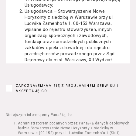
Usługodawcy;
Usługodawca – Stowarzyszenie Nowe
Horyzonty z siedzibą w Warszawie przy ul.
Ludwika Zamenhofa 1, 00-153 Warszawa,
wpisane do rejestru stowarzyszeń, innych
organizacji społecznych i zawodowych,
fundacji oraz samodzielnych publicznych
zakładów opieki zdrowotnej i do rejestru
przedsiębiorców prowadzonego przez Sąd
Rejonowy dla m.st. Warszawy, XII Wydział
Gospodarczy Krajowego Rejestru Sądowego
pod numerem KRS: 0000162000, NIP: 525-22-
71-014, Regon: 015503904;
Usługobiorca - osoba fizyczna, osoba prawna
ZAPOZNAŁEM/AM SIĘ Z REGULAMINEM SERWISU I
lub jednostka organizacyjna nieposiadająca
AKCEPTUJĘ GO
osobowości prawnej, mająca zdolność
prawną, która korzysta z Serwisu;
Usługi – usługi świadczone przez
Usługodawcę drogą elektroniczną z
Niniejszym informujemy Pana/-ią, że:
wykorzystaniem Serwisu;
Administratorem podanych przez Pana/-ią danych osobowych
Seans – organizowany przez Usługodawcę
będzie Stowarzyszenie Nowe Horyzonty z siedzibą w
w Kinie Nowe Horyzonty we Wrocławiu (ul.
Warszawie (00-153) przy ul. Ludwika Zamenhofa 1 (SNH);