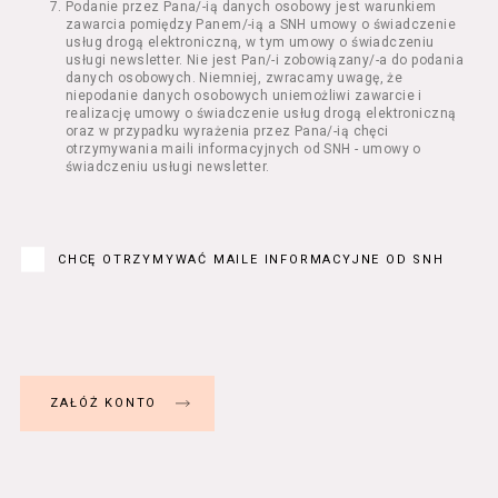
Podanie przez Pana/-ią danych osobowy jest warunkiem
Regulamin określa zasady:
zawarcia pomiędzy Panem/-ią a SNH umowy o świadczenie
świadczenia Usługobiorcom Usług przez
usług drogą elektroniczną, w tym umowy o świadczeniu
Usługodawcę, z zastrzeżeniem usług, o
usługi newsletter. Nie jest Pan/-i zobowiązany/-a do podania
danych osobowych. Niemniej, zwracamy uwagę, że
których mowa w ust. 2 pkt 4 i 5 poniżej,
niepodanie danych osobowych uniemożliwi zawarcie i
których zasady świadczenia w zakresie
realizację umowy o świadczenie usług drogą elektroniczną
nieuregulowanym w Regulaminie precyzują
oraz w przypadku wyrażenia przez Pana/-ią chęci
odrębne regulaminy,
otrzymywania maili informacyjnych od SNH - umowy o
świadczeniu usługi newsletter.
przetwarzania przez Usługodawcę danych
osobowych Usługobiorców będących osobami
fizycznymi.
Usługodawca świadczy w szczególności
następujące Usługi:
CHCĘ OTRZYMYWAĆ MAILE INFORMACYJNE OD SNH
usługę przeglądania i odczytywania
przez Usługobiorców materiałów
zamieszczanych w Serwisie,
usługę utrzymywania konta użytkownika
w Serwisie,
usługę newsletter,
usługę zawierania na odległość umów
nabycia Biletów i Karnetów oraz
rezerwowania Biletów,
usługę zapisywania się na Kursy.