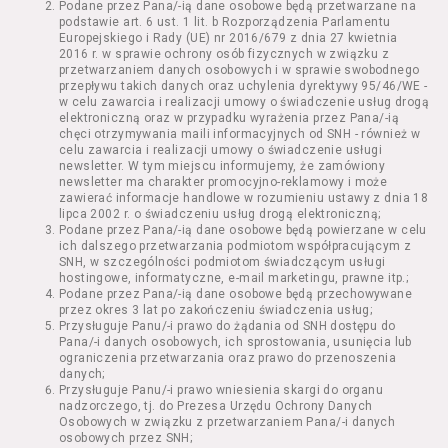
Podane przez Pana/-ią dane osobowe będą przetwarzane na
Kazimierza Wielkiego 19a-21) pokaz filmu nie
podstawie art. 6 ust. 1 lit. b Rozporządzenia Parlamentu
stanowiący części Wydarzenia;
Europejskiego i Rady (UE) nr 2016/679 z dnia 27 kwietnia
Wydarzenie – organizowany przez
2016 r. w sprawie ochrony osób fizycznych w związku z
Usługodawcę w Kinie Nowe Horyzonty we
przetwarzaniem danych osobowych i w sprawie swobodnego
przepływu takich danych oraz uchylenia dyrektywy 95/46/WE -
Wrocławiu (ul. Kazimierza Wielkiego 19a-21)
w celu zawarcia i realizacji umowy o świadczenie usług drogą
festiwal filmowy, przegląd filmowy, pokaz
elektroniczną oraz w przypadku wyrażenia przez Pana/-ią
specjalny, performance, opera, koncert lub
chęci otrzymywania maili informacyjnych od SNH - również w
inna podobna impreza;
celu zawarcia i realizacji umowy o świadczenie usługi
newsletter. W tym miejscu informujemy, że zamówiony
Kurs – zajęcia organizowane przez
newsletter ma charakter promocyjno-reklamowy i może
Organizatora będące przedsięwzięciem o
zawierać informacje handlowe w rozumieniu ustawy z dnia 18
charakterze edukacyjnym;
lipca 2002 r. o świadczeniu usług drogą elektroniczną;
Bilety – dokumenty potwierdzające zawarcie
Podane przez Pana/-ią dane osobowe będą powierzane w celu
ich dalszego przetwarzania podmiotom współpracującym z
umowy z Usługodawcą i uprawniające do
SNH, w szczególności podmiotom świadczącym usługi
wzięcia udziału w Seansie lub w części
hostingowe, informatyczne, e-mail marketingu, prawne itp.;
określonego Wydarzenia;
Podane przez Pana/-ią dane osobowe będą przechowywane
Karnety – zestaw określonej liczby Biletów na
przez okres 3 lat po zakończeniu świadczenia usług;
Przysługuje Panu/-i prawo do żądania od SNH dostępu do
poszczególne części danego Wydarzenia lub
Pana/-i danych osobowych, ich sprostowania, usunięcia lub
na całe Wydarzenie, przewidziany dla danego
ograniczenia przetwarzania oraz prawo do przenoszenia
Wydarzenia przez Usługodawcę;
danych;
Regulamin – niniejszy regulamin.
Przysługuje Panu/-i prawo wniesienia skargi do organu
nadzorczego, tj. do Prezesa Urzędu Ochrony Danych
Osobowych w związku z przetwarzaniem Pana/-i danych
§ 2 Postanowienia ogólne
osobowych przez SNH;