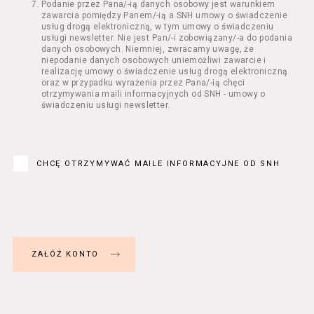
Podanie przez Pana/-ią danych osobowy jest warunkiem
Regulamin określa zasady:
zawarcia pomiędzy Panem/-ią a SNH umowy o świadczenie
świadczenia Usługobiorcom Usług przez
usług drogą elektroniczną, w tym umowy o świadczeniu
Usługodawcę, z zastrzeżeniem usług, o
usługi newsletter. Nie jest Pan/-i zobowiązany/-a do podania
danych osobowych. Niemniej, zwracamy uwagę, że
których mowa w ust. 2 pkt 4 i 5 poniżej,
niepodanie danych osobowych uniemożliwi zawarcie i
których zasady świadczenia w zakresie
realizację umowy o świadczenie usług drogą elektroniczną
nieuregulowanym w Regulaminie precyzują
oraz w przypadku wyrażenia przez Pana/-ią chęci
odrębne regulaminy,
otrzymywania maili informacyjnych od SNH - umowy o
świadczeniu usługi newsletter.
przetwarzania przez Usługodawcę danych
osobowych Usługobiorców będących osobami
fizycznymi.
Usługodawca świadczy w szczególności
następujące Usługi:
CHCĘ OTRZYMYWAĆ MAILE INFORMACYJNE OD SNH
usługę przeglądania i odczytywania
przez Usługobiorców materiałów
zamieszczanych w Serwisie,
usługę utrzymywania konta użytkownika
w Serwisie,
usługę newsletter,
usługę zawierania na odległość umów
nabycia Biletów i Karnetów oraz
rezerwowania Biletów,
usługę zapisywania się na Kursy.