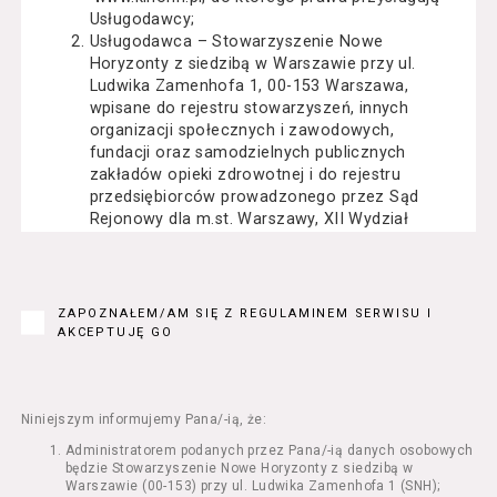
Usługodawcy;
Usługodawca – Stowarzyszenie Nowe
Horyzonty z siedzibą w Warszawie przy ul.
Ludwika Zamenhofa 1, 00-153 Warszawa,
wpisane do rejestru stowarzyszeń, innych
organizacji społecznych i zawodowych,
fundacji oraz samodzielnych publicznych
zakładów opieki zdrowotnej i do rejestru
przedsiębiorców prowadzonego przez Sąd
Rejonowy dla m.st. Warszawy, XII Wydział
Gospodarczy Krajowego Rejestru Sądowego
pod numerem KRS: 0000162000, NIP: 525-22-
71-014, Regon: 015503904;
Usługobiorca - osoba fizyczna, osoba prawna
ZAPOZNAŁEM/AM SIĘ Z REGULAMINEM SERWISU I
lub jednostka organizacyjna nieposiadająca
AKCEPTUJĘ GO
osobowości prawnej, mająca zdolność
prawną, która korzysta z Serwisu;
Usługi – usługi świadczone przez
Usługodawcę drogą elektroniczną z
Niniejszym informujemy Pana/-ią, że:
wykorzystaniem Serwisu;
Administratorem podanych przez Pana/-ią danych osobowych
Seans – organizowany przez Usługodawcę
będzie Stowarzyszenie Nowe Horyzonty z siedzibą w
w Kinie Nowe Horyzonty we Wrocławiu (ul.
Warszawie (00-153) przy ul. Ludwika Zamenhofa 1 (SNH);