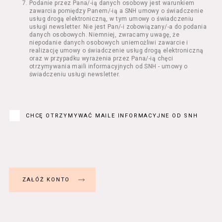
Podanie przez Pana/-ią danych osobowy jest warunkiem
Regulamin określa zasady:
zawarcia pomiędzy Panem/-ią a SNH umowy o świadczenie
świadczenia Usługobiorcom Usług przez
usług drogą elektroniczną, w tym umowy o świadczeniu
Usługodawcę, z zastrzeżeniem usług, o
usługi newsletter. Nie jest Pan/-i zobowiązany/-a do podania
danych osobowych. Niemniej, zwracamy uwagę, że
których mowa w ust. 2 pkt 4 i 5 poniżej,
niepodanie danych osobowych uniemożliwi zawarcie i
których zasady świadczenia w zakresie
realizację umowy o świadczenie usług drogą elektroniczną
nieuregulowanym w Regulaminie precyzują
oraz w przypadku wyrażenia przez Pana/-ią chęci
odrębne regulaminy,
otrzymywania maili informacyjnych od SNH - umowy o
świadczeniu usługi newsletter.
przetwarzania przez Usługodawcę danych
osobowych Usługobiorców będących osobami
fizycznymi.
Usługodawca świadczy w szczególności
następujące Usługi:
CHCĘ OTRZYMYWAĆ MAILE INFORMACYJNE OD SNH
usługę przeglądania i odczytywania
przez Usługobiorców materiałów
zamieszczanych w Serwisie,
usługę utrzymywania konta użytkownika
w Serwisie,
usługę newsletter,
usługę zawierania na odległość umów
nabycia Biletów i Karnetów oraz
rezerwowania Biletów,
usługę zapisywania się na Kursy.