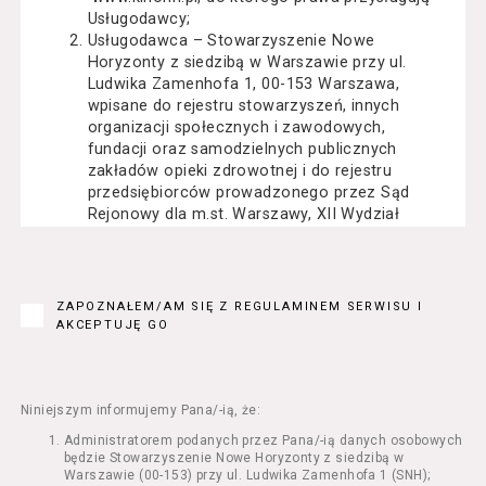
Usługodawcy;
Usługodawca – Stowarzyszenie Nowe
Horyzonty z siedzibą w Warszawie przy ul.
Ludwika Zamenhofa 1, 00-153 Warszawa,
wpisane do rejestru stowarzyszeń, innych
organizacji społecznych i zawodowych,
fundacji oraz samodzielnych publicznych
zakładów opieki zdrowotnej i do rejestru
przedsiębiorców prowadzonego przez Sąd
Rejonowy dla m.st. Warszawy, XII Wydział
Gospodarczy Krajowego Rejestru Sądowego
pod numerem KRS: 0000162000, NIP: 525-22-
71-014, Regon: 015503904;
Usługobiorca - osoba fizyczna, osoba prawna
ZAPOZNAŁEM/AM SIĘ Z REGULAMINEM SERWISU I
lub jednostka organizacyjna nieposiadająca
AKCEPTUJĘ GO
osobowości prawnej, mająca zdolność
prawną, która korzysta z Serwisu;
Usługi – usługi świadczone przez
Usługodawcę drogą elektroniczną z
Niniejszym informujemy Pana/-ią, że:
wykorzystaniem Serwisu;
Administratorem podanych przez Pana/-ią danych osobowych
Seans – organizowany przez Usługodawcę
będzie Stowarzyszenie Nowe Horyzonty z siedzibą w
w Kinie Nowe Horyzonty we Wrocławiu (ul.
Warszawie (00-153) przy ul. Ludwika Zamenhofa 1 (SNH);