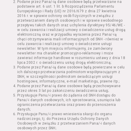
Podane przez Pana/-ią dane osobowe będą przetwarzane na
Kazimierza Wielkiego 19a-21) pokaz filmu nie
podstawie art. 6 ust. 1 lit. b Rozporządzenia Parlamentu
stanowiący części Wydarzenia;
Europejskiego i Rady (UE) nr 2016/679 z dnia 27 kwietnia
Wydarzenie – organizowany przez
2016 r. w sprawie ochrony osób fizycznych w związku z
Usługodawcę w Kinie Nowe Horyzonty we
przetwarzaniem danych osobowych i w sprawie swobodnego
przepływu takich danych oraz uchylenia dyrektywy 95/46/WE -
Wrocławiu (ul. Kazimierza Wielkiego 19a-21)
w celu zawarcia i realizacji umowy o świadczenie usług drogą
festiwal filmowy, przegląd filmowy, pokaz
elektroniczną oraz w przypadku wyrażenia przez Pana/-ią
specjalny, performance, opera, koncert lub
chęci otrzymywania maili informacyjnych od SNH - również w
inna podobna impreza;
celu zawarcia i realizacji umowy o świadczenie usługi
newsletter. W tym miejscu informujemy, że zamówiony
Kurs – zajęcia organizowane przez
newsletter ma charakter promocyjno-reklamowy i może
Organizatora będące przedsięwzięciem o
zawierać informacje handlowe w rozumieniu ustawy z dnia 18
charakterze edukacyjnym;
lipca 2002 r. o świadczeniu usług drogą elektroniczną;
Bilety – dokumenty potwierdzające zawarcie
Podane przez Pana/-ią dane osobowe będą powierzane w celu
ich dalszego przetwarzania podmiotom współpracującym z
umowy z Usługodawcą i uprawniające do
SNH, w szczególności podmiotom świadczącym usługi
wzięcia udziału w Seansie lub w części
hostingowe, informatyczne, e-mail marketingu, prawne itp.;
określonego Wydarzenia;
Podane przez Pana/-ią dane osobowe będą przechowywane
Karnety – zestaw określonej liczby Biletów na
przez okres 3 lat po zakończeniu świadczenia usług;
Przysługuje Panu/-i prawo do żądania od SNH dostępu do
poszczególne części danego Wydarzenia lub
Pana/-i danych osobowych, ich sprostowania, usunięcia lub
na całe Wydarzenie, przewidziany dla danego
ograniczenia przetwarzania oraz prawo do przenoszenia
Wydarzenia przez Usługodawcę;
danych;
Regulamin – niniejszy regulamin.
Przysługuje Panu/-i prawo wniesienia skargi do organu
nadzorczego, tj. do Prezesa Urzędu Ochrony Danych
Osobowych w związku z przetwarzaniem Pana/-i danych
§ 2 Postanowienia ogólne
osobowych przez SNH;