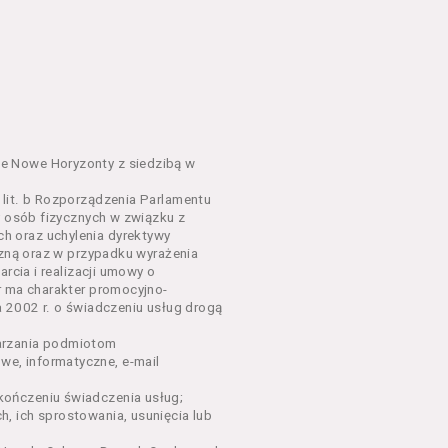
em o charakterze
awniające do wzięcia udziału
go Wydarzenia lub na całe
e Nowe Horyzonty z siedzibą w
lit. b Rozporządzenia Parlamentu
y osób fizycznych w związku z
sług, o których mowa w ust.
h oraz uchylenia dyrektywy
nym w Regulaminie precyzują
czną oraz w przypadku wyrażenia
rcia i realizacji umowy o
r ma charakter promocyjno-
dących osobami fizycznymi.
a 2002 r. o świadczeniu usług drogą
łów zamieszczanych w
arzania podmiotom
e, informatyczne, e-mail
ończeniu świadczenia usług;
oraz rezerwowania Biletów,
, ich sprostowania, usunięcia lub