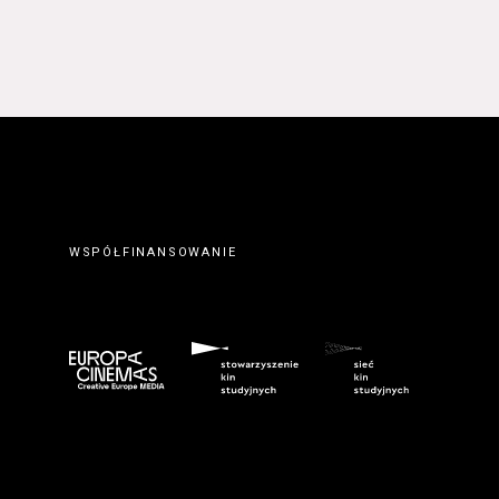
 prawidłowym wypełnieniu
erwisie wysyłając do
ty elektronicznej.
. Zawarcie umowy o
ateriałów zamieszczanych w
orcę z Serwisu. Zawarcie
eślonymi w Regulaminie
wem serwisu
www.kinonh.pl
.
nem danego Kursu. Zawarcie
ch w § 5 ust. 1 Regulaminu.
WSPÓŁFINANSOWANIE
ego do tego formularza
biorców lub podczas
umowy o świadczenie Usługi
m przeznaczonego do tego
kich Usługobiorców następuje
z wciśnięcia przycisku
ostałych przypadkach po
 znaczenie odpowiedniego