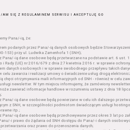
ajęcia organizowane przez Organizatora będące przedsięwzięci
jnym;
/AM SIĘ Z REGULAMINEM SERWISU I AKCEPTUJĘ GO
 dokumenty potwierdzające zawarcie umowy z Usługodawcą i upr
e lub w części określonego Wydarzenia;
– zestaw określonej liczby Biletów na poszczególne części dane
ie, przewidziany dla danego Wydarzenia przez Usługodawcę;
emy Pana/-ią, że:
n – niniejszy regulamin.
orem podanych przez Pana/-ią danych osobowych będzie Stowarzyszeni
enia ogólne
0-153) przy ul. Ludwika Zamenhofa 1 (SNH);
 Pana/-ią dane osobowe będą przetwarzane na podstawie art. 6 ust. 1 
n określa zasady:
o i Rady (UE) nr 2016/679 z dnia 27 kwietnia 2016 r. w sprawie ochron
nia Usługobiorcom Usług przez Usługodawcę, z zastrzeżeniem u
em danych osobowych i w sprawie swobodnego przepływu takich danyc
i 5 poniżej, których zasady świadczenia w zakresie nieuregulowa
 celu zawarcia i realizacji umowy o świadczenie usług drogą elektroni
regulaminy,
ią chęci otrzymywania maili informacyjnych od SNH - również w celu zawa
usługi newsletter. W tym miejscu informujemy, że zamówiony newslette
rzania przez Usługodawcę danych osobowych Usługobiorców bę
może zawierać informacje handlowe w rozumieniu ustawy z dnia 18 lipc
wca świadczy w szczególności następujące Usługi:
;
ługę przeglądania i odczytywania przez Usługobiorców materia
z Pana/-ią dane osobowe będą powierzane w celu ich dalszego przetw
rwisie,
ącym z SNH, w szczególności podmiotom świadczącym usługi hostingow
ługę utrzymywania konta użytkownika w Serwisie,
prawne itp.;
ługę newsletter,
 Pana/-ią dane osobowe będą przechowywane przez okres 3 lat po zak
ługę zawierania na odległość umów nabycia Biletów i Karnetów 
Panu/-i prawo do żądania od SNH dostępu do Pana/-i danych osobowych
ługę zapisywania się na Kursy.
 przetwarzania oraz prawo do przenoszenia danych;