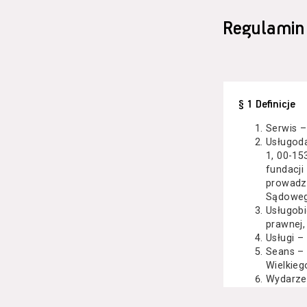
Regulamin
§ 1 Definicje
Serwis –
Usługod
1, 00-15
fundacji
prowadzo
Sądoweg
Usługobi
prawnej,
Usługi –
Seans –
Wielkieg
Wydarze
Kazimier
koncert 