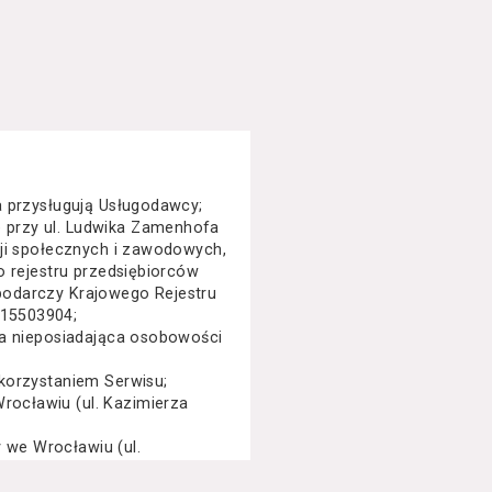
a przysługują Usługodawcy;
 przy ul. Ludwika Zamenhofa
cji społecznych i zawodowych,
o rejestru przedsiębiorców
podarczy Krajowego Rejestru
015503904;
na nieposiadająca osobowości
korzystaniem Serwisu;
ocławiu (ul. Kazimierza
we Wrocławiu (ul.
specjalny, performance, opera,