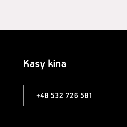
§ 4 Zawarcie 
Założeni
formular
Usługobi
Świadcze
świadcze
Serwisie
umowy re
nabywani
Zawarci
Kasy kina
umowy o 
§ 5 Usługa ne
Usługob
zamiesz
zakładan
+48 532 726 581
newslett
formular
w momenc
"Zamawia
wyrażeni