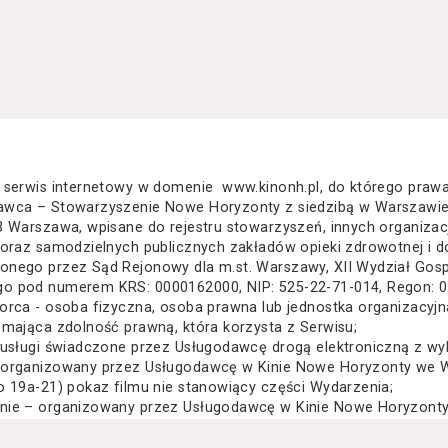
 serwis internetowy w domenie www.kinonh.pl, do którego praw
awca – Stowarzyszenie Nowe Horyzonty z siedzibą w Warszawie
3 Warszawa, wpisane do rejestru stowarzyszeń, innych organiza
 oraz samodzielnych publicznych zakładów opieki zdrowotnej i d
nego przez Sąd Rejonowy dla m.st. Warszawy, XII Wydział Gos
o pod numerem KRS: 0000162000, NIP: 525-22-71-014, Regon: 
orca - osoba fizyczna, osoba prawna lub jednostka organizacyj
 mająca zdolność prawną, która korzysta z Serwisu;
 usługi świadczone przez Usługodawcę drogą elektroniczną z wy
 organizowany przez Usługodawcę w Kinie Nowe Horyzonty we Wr
o 19a-21) pokaz filmu nie stanowiący części Wydarzenia;
nie – organizowany przez Usługodawcę w Kinie Nowe Horyzonty 
za Wielkiego 19a-21) festiwal filmowy, przegląd filmowy, pokaz 
lub inna podobna impreza;