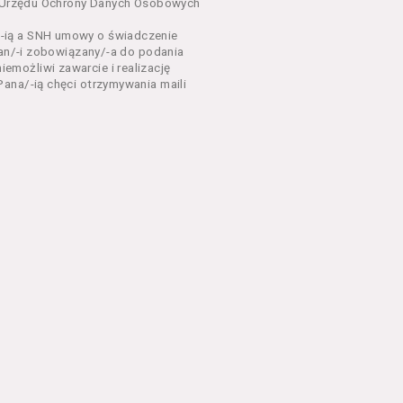
dnia 18 lipca 2002 r. o
sa Urzędu Ochrony Danych Osobowych
 z późń. zm.). Usługi
-ią a SNH umowy o świadczenie
Pan/-i zobowiązany/-a do podania
dla każdego kto posiada
możliwi zawarcie i realizację
ana/-ią chęci otrzymywania maili
ny zapoznać się z
 newsletter za
 stronach Serwisu
eń Regulaminu.
nu od chwili rozpoczęcia
em Serwisu w formie, która
ni dysponować:
 Explorer 8 lub wyższą, albo
stalacji oprogramowania typu