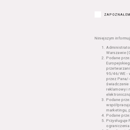
Kurs – z
edukacy
ZAPOZNAŁEM
Bilety –
w Seansi
Karnety 
Wydarzen
Niniejszym informuj
Regulami
Administrat
§ 2 Postanowi
Warszawie (0
Podane przez
Regulami
Europejskieg
świadcze
przetwarzani
2 pkt 4 
95/46/WE - w
odrębne 
przez Pana/-
świadczenie 
przetwa
reklamowy i 
Usługoda
elektroniczną
us
Podane prze
Se
współpracuj
us
marketingu, 
us
Podane przez
us
Przysługuje 
us
ograniczenia