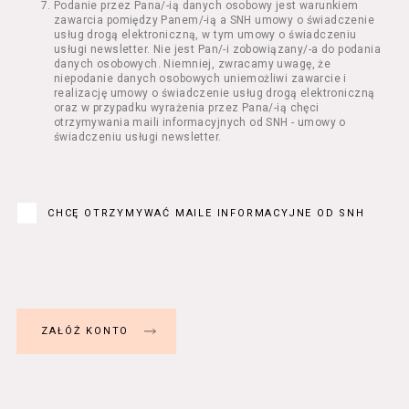
Podanie przez Pana/-ią danych osobowy jest warunkiem
Regulamin określa zasady:
zawarcia pomiędzy Panem/-ią a SNH umowy o świadczenie
świadczenia Usługobiorcom Usług przez
usług drogą elektroniczną, w tym umowy o świadczeniu
Usługodawcę, z zastrzeżeniem usług, o
usługi newsletter. Nie jest Pan/-i zobowiązany/-a do podania
danych osobowych. Niemniej, zwracamy uwagę, że
których mowa w ust. 2 pkt 4 i 5 poniżej,
niepodanie danych osobowych uniemożliwi zawarcie i
których zasady świadczenia w zakresie
realizację umowy o świadczenie usług drogą elektroniczną
nieuregulowanym w Regulaminie precyzują
oraz w przypadku wyrażenia przez Pana/-ią chęci
odrębne regulaminy,
otrzymywania maili informacyjnych od SNH - umowy o
świadczeniu usługi newsletter.
przetwarzania przez Usługodawcę danych
osobowych Usługobiorców będących osobami
fizycznymi.
Usługodawca świadczy w szczególności
następujące Usługi:
CHCĘ OTRZYMYWAĆ MAILE INFORMACYJNE OD SNH
usługę przeglądania i odczytywania
przez Usługobiorców materiałów
zamieszczanych w Serwisie,
usługę utrzymywania konta użytkownika
w Serwisie,
usługę newsletter,
usługę zawierania na odległość umów
nabycia Biletów i Karnetów oraz
rezerwowania Biletów,
usługę zapisywania się na Kursy.