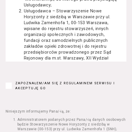
Usługodawcy;
Usługodawca – Stowarzyszenie Nowe
Horyzonty z siedzibą w Warszawie przy ul.
Ludwika Zamenhofa 1, 00-153 Warszawa,
wpisane do rejestru stowarzyszeń, innych
organizacji społecznych i zawodowych,
fundacji oraz samodzielnych publicznych
zakładów opieki zdrowotnej i do rejestru
przedsiębiorców prowadzonego przez Sąd
Rejonowy dla m.st. Warszawy, XII Wydział
Gospodarczy Krajowego Rejestru Sądowego
pod numerem KRS: 0000162000, NIP: 525-22-
71-014, Regon: 015503904;
Usługobiorca - osoba fizyczna, osoba prawna
ZAPOZNAŁEM/AM SIĘ Z REGULAMINEM SERWISU I
lub jednostka organizacyjna nieposiadająca
AKCEPTUJĘ GO
osobowości prawnej, mająca zdolność
prawną, która korzysta z Serwisu;
Usługi – usługi świadczone przez
Usługodawcę drogą elektroniczną z
Niniejszym informujemy Pana/-ią, że:
wykorzystaniem Serwisu;
Administratorem podanych przez Pana/-ią danych osobowych
Seans – organizowany przez Usługodawcę
będzie Stowarzyszenie Nowe Horyzonty z siedzibą w
w Kinie Nowe Horyzonty we Wrocławiu (ul.
Warszawie (00-153) przy ul. Ludwika Zamenhofa 1 (SNH);