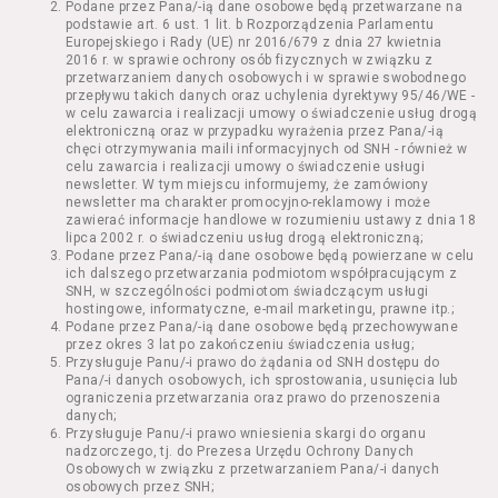
Podane przez Pana/-ią dane osobowe będą przetwarzane na
Kazimierza Wielkiego 19a-21) pokaz filmu nie
podstawie art. 6 ust. 1 lit. b Rozporządzenia Parlamentu
stanowiący części Wydarzenia;
Europejskiego i Rady (UE) nr 2016/679 z dnia 27 kwietnia
Wydarzenie – organizowany przez
2016 r. w sprawie ochrony osób fizycznych w związku z
Usługodawcę w Kinie Nowe Horyzonty we
przetwarzaniem danych osobowych i w sprawie swobodnego
przepływu takich danych oraz uchylenia dyrektywy 95/46/WE -
Wrocławiu (ul. Kazimierza Wielkiego 19a-21)
w celu zawarcia i realizacji umowy o świadczenie usług drogą
festiwal filmowy, przegląd filmowy, pokaz
elektroniczną oraz w przypadku wyrażenia przez Pana/-ią
specjalny, performance, opera, koncert lub
chęci otrzymywania maili informacyjnych od SNH - również w
inna podobna impreza;
celu zawarcia i realizacji umowy o świadczenie usługi
newsletter. W tym miejscu informujemy, że zamówiony
Kurs – zajęcia organizowane przez
newsletter ma charakter promocyjno-reklamowy i może
Organizatora będące przedsięwzięciem o
zawierać informacje handlowe w rozumieniu ustawy z dnia 18
charakterze edukacyjnym;
lipca 2002 r. o świadczeniu usług drogą elektroniczną;
Bilety – dokumenty potwierdzające zawarcie
Podane przez Pana/-ią dane osobowe będą powierzane w celu
ich dalszego przetwarzania podmiotom współpracującym z
umowy z Usługodawcą i uprawniające do
SNH, w szczególności podmiotom świadczącym usługi
wzięcia udziału w Seansie lub w części
hostingowe, informatyczne, e-mail marketingu, prawne itp.;
określonego Wydarzenia;
Podane przez Pana/-ią dane osobowe będą przechowywane
Karnety – zestaw określonej liczby Biletów na
przez okres 3 lat po zakończeniu świadczenia usług;
Przysługuje Panu/-i prawo do żądania od SNH dostępu do
poszczególne części danego Wydarzenia lub
Pana/-i danych osobowych, ich sprostowania, usunięcia lub
na całe Wydarzenie, przewidziany dla danego
ograniczenia przetwarzania oraz prawo do przenoszenia
Wydarzenia przez Usługodawcę;
danych;
Regulamin – niniejszy regulamin.
Przysługuje Panu/-i prawo wniesienia skargi do organu
nadzorczego, tj. do Prezesa Urzędu Ochrony Danych
Osobowych w związku z przetwarzaniem Pana/-i danych
§ 2 Postanowienia ogólne
osobowych przez SNH;