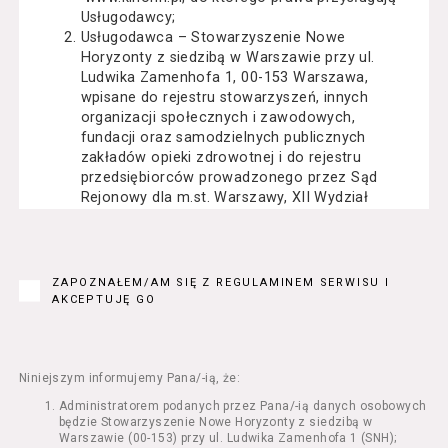
Usługodawcy;
Usługodawca – Stowarzyszenie Nowe
Horyzonty z siedzibą w Warszawie przy ul.
Ludwika Zamenhofa 1, 00-153 Warszawa,
wpisane do rejestru stowarzyszeń, innych
organizacji społecznych i zawodowych,
fundacji oraz samodzielnych publicznych
zakładów opieki zdrowotnej i do rejestru
przedsiębiorców prowadzonego przez Sąd
Rejonowy dla m.st. Warszawy, XII Wydział
Gospodarczy Krajowego Rejestru Sądowego
pod numerem KRS: 0000162000, NIP: 525-22-
71-014, Regon: 015503904;
Usługobiorca - osoba fizyczna, osoba prawna
ZAPOZNAŁEM/AM SIĘ Z REGULAMINEM SERWISU I
lub jednostka organizacyjna nieposiadająca
AKCEPTUJĘ GO
osobowości prawnej, mająca zdolność
prawną, która korzysta z Serwisu;
Usługi – usługi świadczone przez
Usługodawcę drogą elektroniczną z
Niniejszym informujemy Pana/-ią, że:
wykorzystaniem Serwisu;
Administratorem podanych przez Pana/-ią danych osobowych
Seans – organizowany przez Usługodawcę
będzie Stowarzyszenie Nowe Horyzonty z siedzibą w
w Kinie Nowe Horyzonty we Wrocławiu (ul.
Warszawie (00-153) przy ul. Ludwika Zamenhofa 1 (SNH);