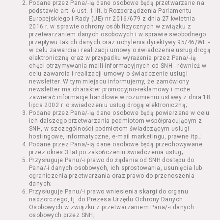
Podane przez Pana/-ią dane osobowe będą przetwarzane na
Kazimierza Wielkiego 19a-21) pokaz filmu nie
podstawie art. 6 ust. 1 lit. b Rozporządzenia Parlamentu
stanowiący części Wydarzenia;
Europejskiego i Rady (UE) nr 2016/679 z dnia 27 kwietnia
Wydarzenie – organizowany przez
2016 r. w sprawie ochrony osób fizycznych w związku z
Usługodawcę w Kinie Nowe Horyzonty we
przetwarzaniem danych osobowych i w sprawie swobodnego
przepływu takich danych oraz uchylenia dyrektywy 95/46/WE -
Wrocławiu (ul. Kazimierza Wielkiego 19a-21)
w celu zawarcia i realizacji umowy o świadczenie usług drogą
festiwal filmowy, przegląd filmowy, pokaz
elektroniczną oraz w przypadku wyrażenia przez Pana/-ią
specjalny, performance, opera, koncert lub
chęci otrzymywania maili informacyjnych od SNH - również w
inna podobna impreza;
celu zawarcia i realizacji umowy o świadczenie usługi
newsletter. W tym miejscu informujemy, że zamówiony
Kurs – zajęcia organizowane przez
newsletter ma charakter promocyjno-reklamowy i może
Organizatora będące przedsięwzięciem o
zawierać informacje handlowe w rozumieniu ustawy z dnia 18
charakterze edukacyjnym;
lipca 2002 r. o świadczeniu usług drogą elektroniczną;
Bilety – dokumenty potwierdzające zawarcie
Podane przez Pana/-ią dane osobowe będą powierzane w celu
ich dalszego przetwarzania podmiotom współpracującym z
umowy z Usługodawcą i uprawniające do
SNH, w szczególności podmiotom świadczącym usługi
wzięcia udziału w Seansie lub w części
hostingowe, informatyczne, e-mail marketingu, prawne itp.;
określonego Wydarzenia;
Podane przez Pana/-ią dane osobowe będą przechowywane
Karnety – zestaw określonej liczby Biletów na
przez okres 3 lat po zakończeniu świadczenia usług;
Przysługuje Panu/-i prawo do żądania od SNH dostępu do
poszczególne części danego Wydarzenia lub
Pana/-i danych osobowych, ich sprostowania, usunięcia lub
na całe Wydarzenie, przewidziany dla danego
ograniczenia przetwarzania oraz prawo do przenoszenia
Wydarzenia przez Usługodawcę;
danych;
Regulamin – niniejszy regulamin.
Przysługuje Panu/-i prawo wniesienia skargi do organu
nadzorczego, tj. do Prezesa Urzędu Ochrony Danych
Osobowych w związku z przetwarzaniem Pana/-i danych
§ 2 Postanowienia ogólne
osobowych przez SNH;