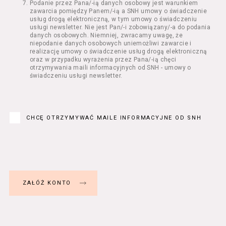
Podanie przez Pana/-ią danych osobowy jest warunkiem
Regulamin określa zasady:
zawarcia pomiędzy Panem/-ią a SNH umowy o świadczenie
świadczenia Usługobiorcom Usług przez
usług drogą elektroniczną, w tym umowy o świadczeniu
Usługodawcę, z zastrzeżeniem usług, o
usługi newsletter. Nie jest Pan/-i zobowiązany/-a do podania
danych osobowych. Niemniej, zwracamy uwagę, że
których mowa w ust. 2 pkt 4 i 5 poniżej,
niepodanie danych osobowych uniemożliwi zawarcie i
których zasady świadczenia w zakresie
realizację umowy o świadczenie usług drogą elektroniczną
nieuregulowanym w Regulaminie precyzują
oraz w przypadku wyrażenia przez Pana/-ią chęci
odrębne regulaminy,
otrzymywania maili informacyjnych od SNH - umowy o
świadczeniu usługi newsletter.
przetwarzania przez Usługodawcę danych
osobowych Usługobiorców będących osobami
fizycznymi.
Usługodawca świadczy w szczególności
następujące Usługi:
CHCĘ OTRZYMYWAĆ MAILE INFORMACYJNE OD SNH
usługę przeglądania i odczytywania
przez Usługobiorców materiałów
zamieszczanych w Serwisie,
usługę utrzymywania konta użytkownika
w Serwisie,
usługę newsletter,
usługę zawierania na odległość umów
nabycia Biletów i Karnetów oraz
rezerwowania Biletów,
usługę zapisywania się na Kursy.