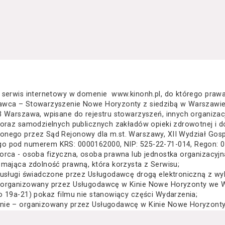
 serwis internetowy w domenie www.kinonh.pl, do którego praw
awca – Stowarzyszenie Nowe Horyzonty z siedzibą w Warszawie
3 Warszawa, wpisane do rejestru stowarzyszeń, innych organiza
 oraz samodzielnych publicznych zakładów opieki zdrowotnej i d
nego przez Sąd Rejonowy dla m.st. Warszawy, XII Wydział Gos
o pod numerem KRS: 0000162000, NIP: 525-22-71-014, Regon: 
orca - osoba fizyczna, osoba prawna lub jednostka organizacyj
 mająca zdolność prawną, która korzysta z Serwisu;
 usługi świadczone przez Usługodawcę drogą elektroniczną z wy
 organizowany przez Usługodawcę w Kinie Nowe Horyzonty we Wr
o 19a-21) pokaz filmu nie stanowiący części Wydarzenia;
nie – organizowany przez Usługodawcę w Kinie Nowe Horyzonty 
za Wielkiego 19a-21) festiwal filmowy, przegląd filmowy, pokaz 
lub inna podobna impreza;