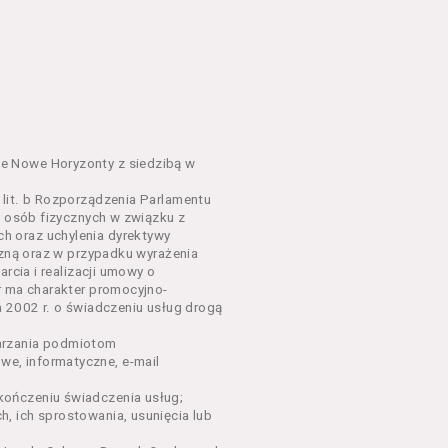
em o charakterze
awniające do wzięcia udziału
go Wydarzenia lub na całe
e Nowe Horyzonty z siedzibą w
lit. b Rozporządzenia Parlamentu
y osób fizycznych w związku z
sług, o których mowa w ust.
h oraz uchylenia dyrektywy
nym w Regulaminie precyzują
czną oraz w przypadku wyrażenia
rcia i realizacji umowy o
r ma charakter promocyjno-
dących osobami fizycznymi.
a 2002 r. o świadczeniu usług drogą
łów zamieszczanych w
arzania podmiotom
e, informatyczne, e-mail
ończeniu świadczenia usług;
oraz rezerwowania Biletów,
, ich sprostowania, usunięcia lub