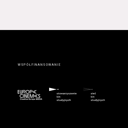
 prawidłowym wypełnieniu
erwisie wysyłając do
ty elektronicznej.
. Zawarcie umowy o
ateriałów zamieszczanych w
orcę z Serwisu. Zawarcie
eślonymi w Regulaminie
wem serwisu
www.kinonh.pl
.
nem danego Kursu. Zawarcie
ch w § 5 ust. 1 Regulaminu.
WSPÓŁFINANSOWANIE
ego do tego formularza
biorców lub podczas
umowy o świadczenie Usługi
m przeznaczonego do tego
kich Usługobiorców następuje
z wciśnięcia przycisku
ostałych przypadkach po
 znaczenie odpowiedniego