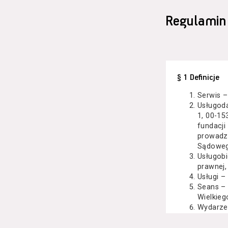
Regulamin
§ 1 Definicje
Serwis –
Usługod
1, 00-15
fundacji
prowadzo
Sądoweg
Usługobi
prawnej,
Usługi –
Seans –
Wielkieg
Wydarze
Kazimier
koncert 