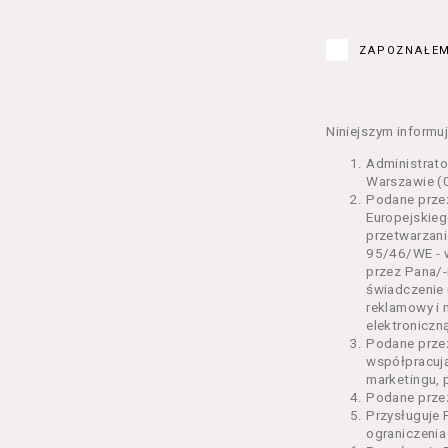
Kurs – z
edukacy
ZAPOZNAŁEM
Bilety –
w Seansi
Karnety 
Wydarzen
Niniejszym informuj
Regulami
Administrat
§ 2 Postanowi
Warszawie (0
Podane przez
Regulami
Europejskieg
świadcze
przetwarzani
2 pkt 4 
95/46/WE - w
odrębne 
przez Pana/-
świadczenie 
przetwa
reklamowy i 
Usługoda
elektroniczną
us
Podane prze
Se
współpracuj
us
marketingu, 
us
Podane przez
us
Przysługuje 
us
ograniczenia