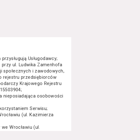
a przysługują Usługodawcy;
 przy ul. Ludwika Zamenhofa
cji społecznych i zawodowych,
o rejestru przedsiębiorców
podarczy Krajowego Rejestru
015503904;
na nieposiadająca osobowości
korzystaniem Serwisu;
ocławiu (ul. Kazimierza
we Wrocławiu (ul.
specjalny, performance, opera,