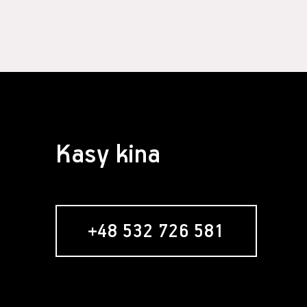
§ 4 Zawarcie 
Założeni
formular
Usługobi
Świadcze
świadcze
Serwisie
umowy re
nabywani
Zawarci
Kasy kina
umowy o 
§ 5 Usługa ne
Usługob
zamiesz
zakładan
+48 532 726 581
newslett
formular
w momenc
"Zamawia
wyrażeni