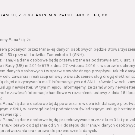
ajęcia organizowane przez Organizatora będące przedsięwzięci
jnym;
/AM SIĘ Z REGULAMINEM SERWISU I AKCEPTUJĘ GO
 dokumenty potwierdzające zawarcie umowy z Usługodawcą i upr
e lub w części określonego Wydarzenia;
– zestaw określonej liczby Biletów na poszczególne części dane
ie, przewidziany dla danego Wydarzenia przez Usługodawcę;
emy Pana/-ią, że:
n – niniejszy regulamin.
orem podanych przez Pana/-ią danych osobowych będzie Stowarzyszeni
enia ogólne
0-153) przy ul. Ludwika Zamenhofa 1 (SNH);
 Pana/-ią dane osobowe będą przetwarzane na podstawie art. 6 ust. 1 
n określa zasady:
o i Rady (UE) nr 2016/679 z dnia 27 kwietnia 2016 r. w sprawie ochron
nia Usługobiorcom Usług przez Usługodawcę, z zastrzeżeniem u
em danych osobowych i w sprawie swobodnego przepływu takich danyc
i 5 poniżej, których zasady świadczenia w zakresie nieuregulowa
 celu zawarcia i realizacji umowy o świadczenie usług drogą elektroni
regulaminy,
ią chęci otrzymywania maili informacyjnych od SNH - również w celu zawa
usługi newsletter. W tym miejscu informujemy, że zamówiony newslette
rzania przez Usługodawcę danych osobowych Usługobiorców bę
może zawierać informacje handlowe w rozumieniu ustawy z dnia 18 lipc
wca świadczy w szczególności następujące Usługi:
;
ługę przeglądania i odczytywania przez Usługobiorców materia
z Pana/-ią dane osobowe będą powierzane w celu ich dalszego przetw
rwisie,
ącym z SNH, w szczególności podmiotom świadczącym usługi hostingow
ługę utrzymywania konta użytkownika w Serwisie,
prawne itp.;
ługę newsletter,
 Pana/-ią dane osobowe będą przechowywane przez okres 3 lat po zak
ługę zawierania na odległość umów nabycia Biletów i Karnetów 
Panu/-i prawo do żądania od SNH dostępu do Pana/-i danych osobowych
ługę zapisywania się na Kursy.
 przetwarzania oraz prawo do przenoszenia danych;