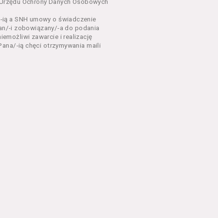
dnia 18 lipca 2002 r. o
sa Urzędu Ochrony Danych Osobowych
 z późń. zm.). Usługi
-ią a SNH umowy o świadczenie
Pan/-i zobowiązany/-a do podania
dla każdego kto posiada
możliwi zawarcie i realizację
ana/-ią chęci otrzymywania maili
ny zapoznać się z
 newsletter za
 stronach Serwisu
eń Regulaminu.
nu od chwili rozpoczęcia
em Serwisu w formie, która
ni dysponować:
 Explorer 8 lub wyższą, albo
stalacji oprogramowania typu