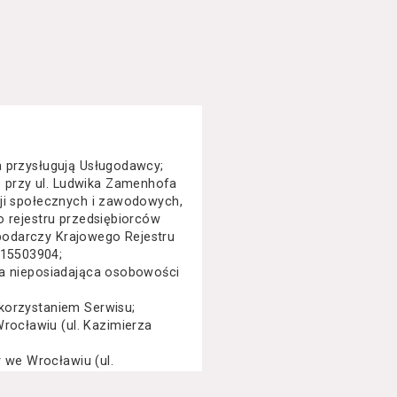
a przysługują Usługodawcy;
 przy ul. Ludwika Zamenhofa
cji społecznych i zawodowych,
o rejestru przedsiębiorców
podarczy Krajowego Rejestru
015503904;
na nieposiadająca osobowości
korzystaniem Serwisu;
ocławiu (ul. Kazimierza
we Wrocławiu (ul.
specjalny, performance, opera,