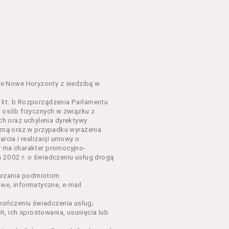
em o charakterze
awniające do wzięcia udziału
go Wydarzenia lub na całe
e Nowe Horyzonty z siedzibą w
lit. b Rozporządzenia Parlamentu
y osób fizycznych w związku z
sług, o których mowa w ust.
h oraz uchylenia dyrektywy
nym w Regulaminie precyzują
czną oraz w przypadku wyrażenia
rcia i realizacji umowy o
r ma charakter promocyjno-
dących osobami fizycznymi.
a 2002 r. o świadczeniu usług drogą
łów zamieszczanych w
arzania podmiotom
e, informatyczne, e-mail
ończeniu świadczenia usług;
oraz rezerwowania Biletów,
, ich sprostowania, usunięcia lub