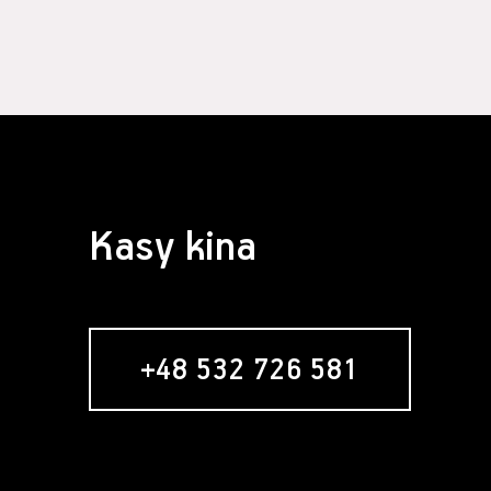
§ 4 Zawarcie 
Założeni
formular
Usługobi
Świadcze
świadcze
Serwisie
umowy re
nabywani
Zawarci
Kasy kina
umowy o 
§ 5 Usługa ne
Usługob
zamiesz
zakładan
+48 532 726 581
newslett
formular
w momenc
"Zamawia
wyrażeni