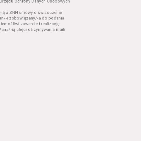
dnia 18 lipca 2002 r. o
sa Urzędu Ochrony Danych Osobowych
 z późń. zm.). Usługi
-ią a SNH umowy o świadczenie
Pan/-i zobowiązany/-a do podania
dla każdego kto posiada
możliwi zawarcie i realizację
ana/-ią chęci otrzymywania maili
ny zapoznać się z
 newsletter za
 stronach Serwisu
eń Regulaminu.
nu od chwili rozpoczęcia
em Serwisu w formie, która
ni dysponować:
 Explorer 8 lub wyższą, albo
stalacji oprogramowania typu