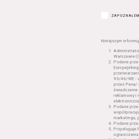
Kurs – z
edukacy
ZAPOZNAŁEM
Bilety –
w Seansi
Karnety 
Wydarzen
Niniejszym informuj
Regulami
Administrat
§ 2 Postanowi
Warszawie (0
Podane przez
Regulami
Europejskieg
świadcze
przetwarzani
2 pkt 4 
95/46/WE - w
odrębne 
przez Pana/-
świadczenie 
przetwa
reklamowy i 
Usługoda
elektroniczną
us
Podane prze
Se
współpracuj
us
marketingu, 
us
Podane przez
us
Przysługuje 
us
ograniczenia