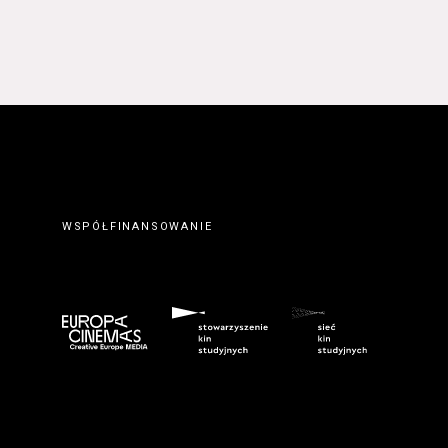
 prawidłowym wypełnieniu
erwisie wysyłając do
ty elektronicznej.
. Zawarcie umowy o
ateriałów zamieszczanych w
orcę z Serwisu. Zawarcie
eślonymi w Regulaminie
wem serwisu
www.kinonh.pl
.
nem danego Kursu. Zawarcie
ch w § 5 ust. 1 Regulaminu.
WSPÓŁFINANSOWANIE
ego do tego formularza
biorców lub podczas
umowy o świadczenie Usługi
m przeznaczonego do tego
kich Usługobiorców następuje
z wciśnięcia przycisku
ostałych przypadkach po
 znaczenie odpowiedniego