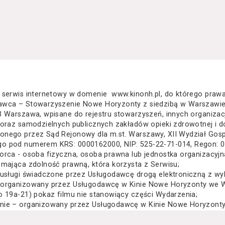
 serwis internetowy w domenie www.kinonh.pl, do którego praw
awca – Stowarzyszenie Nowe Horyzonty z siedzibą w Warszawie
3 Warszawa, wpisane do rejestru stowarzyszeń, innych organiza
 oraz samodzielnych publicznych zakładów opieki zdrowotnej i d
nego przez Sąd Rejonowy dla m.st. Warszawy, XII Wydział Gos
o pod numerem KRS: 0000162000, NIP: 525-22-71-014, Regon: 
orca - osoba fizyczna, osoba prawna lub jednostka organizacyj
 mająca zdolność prawną, która korzysta z Serwisu;
 usługi świadczone przez Usługodawcę drogą elektroniczną z wy
 organizowany przez Usługodawcę w Kinie Nowe Horyzonty we Wr
o 19a-21) pokaz filmu nie stanowiący części Wydarzenia;
nie – organizowany przez Usługodawcę w Kinie Nowe Horyzonty 
za Wielkiego 19a-21) festiwal filmowy, przegląd filmowy, pokaz 
lub inna podobna impreza;