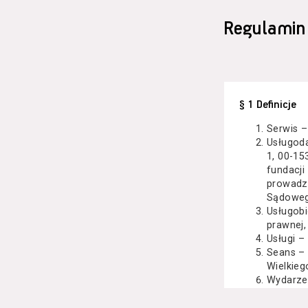
Regulamin
§ 1 Definicje
Serwis –
Usługod
1, 00-15
fundacji
prowadzo
Sądoweg
Usługobi
prawnej,
Usługi –
Seans –
Wielkieg
Wydarze
Kazimier
koncert 