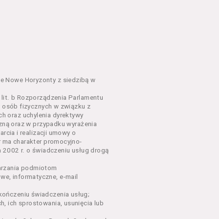
em o charakterze
awniające do wzięcia udziału
go Wydarzenia lub na całe
e Nowe Horyzonty z siedzibą w
lit. b Rozporządzenia Parlamentu
y osób fizycznych w związku z
sług, o których mowa w ust.
h oraz uchylenia dyrektywy
nym w Regulaminie precyzują
czną oraz w przypadku wyrażenia
rcia i realizacji umowy o
r ma charakter promocyjno-
dących osobami fizycznymi.
a 2002 r. o świadczeniu usług drogą
łów zamieszczanych w
arzania podmiotom
e, informatyczne, e-mail
ończeniu świadczenia usług;
oraz rezerwowania Biletów,
, ich sprostowania, usunięcia lub