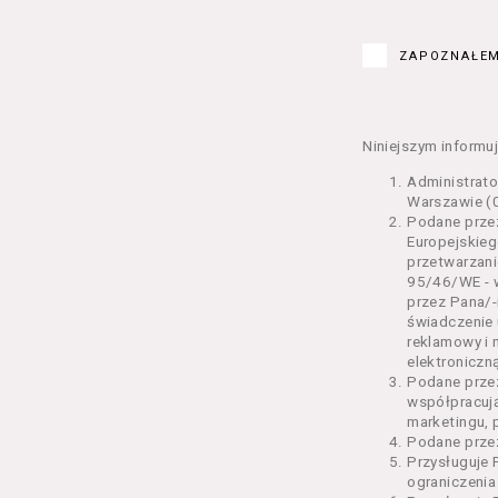
Kurs – z
edukacy
ZAPOZNAŁEM
Bilety –
w Seansi
Karnety 
Wydarzen
Niniejszym informuj
Regulami
Administrat
§ 2 Postanowi
Warszawie (0
Podane przez
Regulami
Europejskieg
świadcze
przetwarzani
2 pkt 4 
95/46/WE - w
odrębne 
przez Pana/-
świadczenie 
przetwa
reklamowy i 
Usługoda
elektroniczną
us
Podane prze
Se
współpracuj
us
marketingu, 
us
Podane przez
us
Przysługuje 
us
ograniczenia