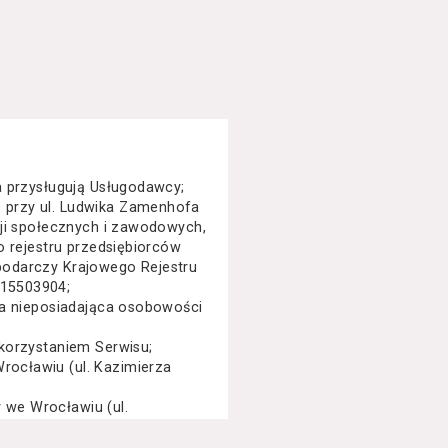
a przysługują Usługodawcy;
 przy ul. Ludwika Zamenhofa
cji społecznych i zawodowych,
o rejestru przedsiębiorców
podarczy Krajowego Rejestru
015503904;
na nieposiadająca osobowości
korzystaniem Serwisu;
ocławiu (ul. Kazimierza
we Wrocławiu (ul.
specjalny, performance, opera,