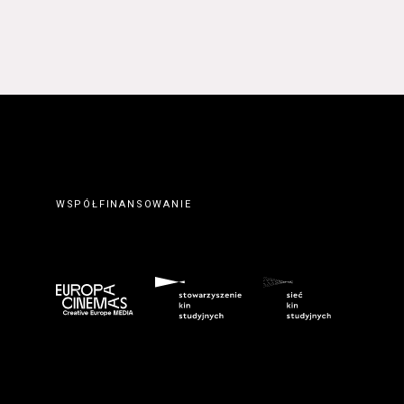
 prawidłowym wypełnieniu
erwisie wysyłając do
ty elektronicznej.
. Zawarcie umowy o
ateriałów zamieszczanych w
orcę z Serwisu. Zawarcie
eślonymi w Regulaminie
wem serwisu
www.kinonh.pl
.
nem danego Kursu. Zawarcie
ch w § 5 ust. 1 Regulaminu.
WSPÓŁFINANSOWANIE
ego do tego formularza
biorców lub podczas
umowy o świadczenie Usługi
m przeznaczonego do tego
kich Usługobiorców następuje
z wciśnięcia przycisku
ostałych przypadkach po
 znaczenie odpowiedniego