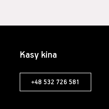
§ 4 Zawarcie 
Założeni
formular
Usługobi
Świadcze
świadcze
Serwisie
umowy re
nabywani
Zawarci
Kasy kina
umowy o 
§ 5 Usługa ne
Usługob
zamiesz
zakładan
+48 532 726 581
newslett
formular
w momenc
"Zamawia
wyrażeni