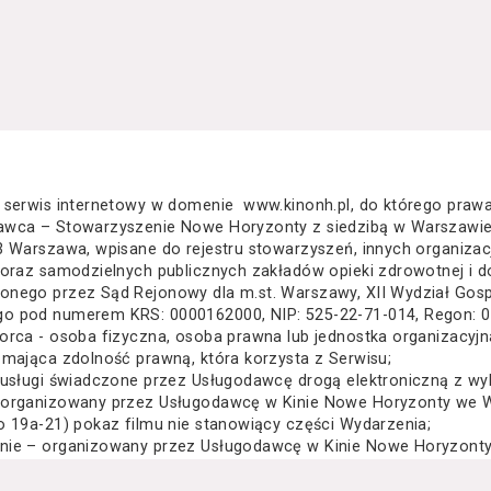
 serwis internetowy w domenie www.kinonh.pl, do którego praw
awca – Stowarzyszenie Nowe Horyzonty z siedzibą w Warszawie
3 Warszawa, wpisane do rejestru stowarzyszeń, innych organiza
 oraz samodzielnych publicznych zakładów opieki zdrowotnej i d
nego przez Sąd Rejonowy dla m.st. Warszawy, XII Wydział Gos
o pod numerem KRS: 0000162000, NIP: 525-22-71-014, Regon: 
orca - osoba fizyczna, osoba prawna lub jednostka organizacyj
 mająca zdolność prawną, która korzysta z Serwisu;
 usługi świadczone przez Usługodawcę drogą elektroniczną z wy
 organizowany przez Usługodawcę w Kinie Nowe Horyzonty we Wr
o 19a-21) pokaz filmu nie stanowiący części Wydarzenia;
nie – organizowany przez Usługodawcę w Kinie Nowe Horyzonty 
za Wielkiego 19a-21) festiwal filmowy, przegląd filmowy, pokaz 
lub inna podobna impreza;