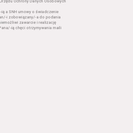
dnia 18 lipca 2002 r. o
sa Urzędu Ochrony Danych Osobowych
 z późń. zm.). Usługi
-ią a SNH umowy o świadczenie
Pan/-i zobowiązany/-a do podania
dla każdego kto posiada
możliwi zawarcie i realizację
ana/-ią chęci otrzymywania maili
ny zapoznać się z
 newsletter za
 stronach Serwisu
eń Regulaminu.
nu od chwili rozpoczęcia
em Serwisu w formie, która
ni dysponować:
 Explorer 8 lub wyższą, albo
stalacji oprogramowania typu