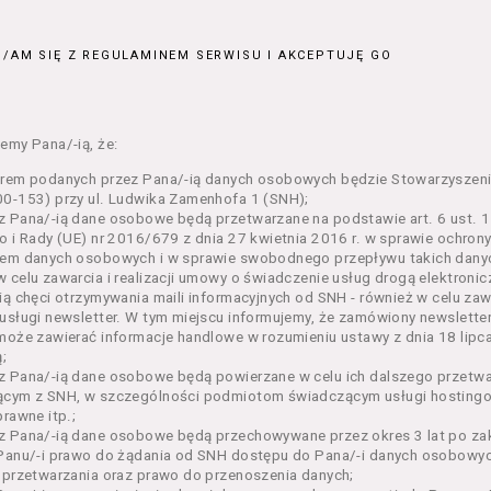
ajęcia organizowane przez Organizatora będące przedsięwzięci
jnym;
/AM SIĘ Z REGULAMINEM SERWISU I AKCEPTUJĘ GO
 dokumenty potwierdzające zawarcie umowy z Usługodawcą i upr
e lub w części określonego Wydarzenia;
– zestaw określonej liczby Biletów na poszczególne części dane
ie, przewidziany dla danego Wydarzenia przez Usługodawcę;
emy Pana/-ią, że:
n – niniejszy regulamin.
orem podanych przez Pana/-ią danych osobowych będzie Stowarzyszeni
enia ogólne
0-153) przy ul. Ludwika Zamenhofa 1 (SNH);
 Pana/-ią dane osobowe będą przetwarzane na podstawie art. 6 ust. 1 
n określa zasady:
o i Rady (UE) nr 2016/679 z dnia 27 kwietnia 2016 r. w sprawie ochron
nia Usługobiorcom Usług przez Usługodawcę, z zastrzeżeniem u
em danych osobowych i w sprawie swobodnego przepływu takich danyc
i 5 poniżej, których zasady świadczenia w zakresie nieuregulowa
 celu zawarcia i realizacji umowy o świadczenie usług drogą elektroni
regulaminy,
ią chęci otrzymywania maili informacyjnych od SNH - również w celu zawa
usługi newsletter. W tym miejscu informujemy, że zamówiony newslette
rzania przez Usługodawcę danych osobowych Usługobiorców bę
może zawierać informacje handlowe w rozumieniu ustawy z dnia 18 lipc
wca świadczy w szczególności następujące Usługi:
;
ługę przeglądania i odczytywania przez Usługobiorców materia
z Pana/-ią dane osobowe będą powierzane w celu ich dalszego przetw
rwisie,
ącym z SNH, w szczególności podmiotom świadczącym usługi hostingow
ługę utrzymywania konta użytkownika w Serwisie,
prawne itp.;
ługę newsletter,
 Pana/-ią dane osobowe będą przechowywane przez okres 3 lat po zak
ługę zawierania na odległość umów nabycia Biletów i Karnetów 
Panu/-i prawo do żądania od SNH dostępu do Pana/-i danych osobowych
ługę zapisywania się na Kursy.
 przetwarzania oraz prawo do przenoszenia danych;