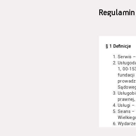
Regulamin
§ 1 Definicje
Serwis –
Usługod
1, 00-15
fundacji
prowadzo
Sądoweg
Usługobi
prawnej,
Usługi –
Seans –
Wielkieg
Wydarze
Kazimier
koncert 