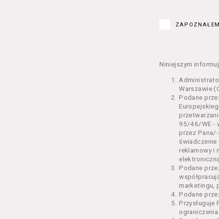
Kurs – z
edukacy
ZAPOZNAŁEM
Bilety –
w Seansi
Karnety 
Wydarzen
Niniejszym informuj
Regulami
Administrat
§ 2 Postanowi
Warszawie (0
Podane przez
Regulami
Europejskieg
świadcze
przetwarzani
2 pkt 4 
95/46/WE - w
odrębne 
przez Pana/-
świadczenie 
przetwa
reklamowy i 
Usługoda
elektroniczną
us
Podane prze
Se
współpracuj
us
marketingu, 
us
Podane przez
us
Przysługuje 
us
ograniczenia