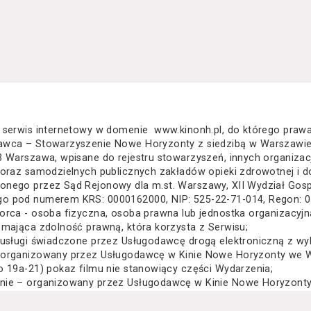
 serwis internetowy w domenie www.kinonh.pl, do którego praw
awca – Stowarzyszenie Nowe Horyzonty z siedzibą w Warszawie
3 Warszawa, wpisane do rejestru stowarzyszeń, innych organiza
 oraz samodzielnych publicznych zakładów opieki zdrowotnej i d
nego przez Sąd Rejonowy dla m.st. Warszawy, XII Wydział Gos
o pod numerem KRS: 0000162000, NIP: 525-22-71-014, Regon: 
orca - osoba fizyczna, osoba prawna lub jednostka organizacyj
 mająca zdolność prawną, która korzysta z Serwisu;
 usługi świadczone przez Usługodawcę drogą elektroniczną z wy
 organizowany przez Usługodawcę w Kinie Nowe Horyzonty we Wr
o 19a-21) pokaz filmu nie stanowiący części Wydarzenia;
nie – organizowany przez Usługodawcę w Kinie Nowe Horyzonty 
za Wielkiego 19a-21) festiwal filmowy, przegląd filmowy, pokaz 
lub inna podobna impreza;