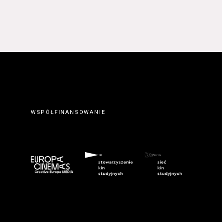
 prawidłowym wypełnieniu
erwisie wysyłając do
ty elektronicznej.
. Zawarcie umowy o
ateriałów zamieszczanych w
orcę z Serwisu. Zawarcie
eślonymi w Regulaminie
wem serwisu
www.kinonh.pl
.
nem danego Kursu. Zawarcie
ch w § 5 ust. 1 Regulaminu.
WSPÓŁFINANSOWANIE
ego do tego formularza
biorców lub podczas
umowy o świadczenie Usługi
m przeznaczonego do tego
kich Usługobiorców następuje
z wciśnięcia przycisku
ostałych przypadkach po
 znaczenie odpowiedniego