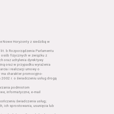
em o charakterze
awniające do wzięcia udziału
go Wydarzenia lub na całe
e Nowe Horyzonty z siedzibą w
lit. b Rozporządzenia Parlamentu
y osób fizycznych w związku z
sług, o których mowa w ust.
h oraz uchylenia dyrektywy
nym w Regulaminie precyzują
czną oraz w przypadku wyrażenia
rcia i realizacji umowy o
r ma charakter promocyjno-
dących osobami fizycznymi.
a 2002 r. o świadczeniu usług drogą
łów zamieszczanych w
arzania podmiotom
e, informatyczne, e-mail
ończeniu świadczenia usług;
oraz rezerwowania Biletów,
, ich sprostowania, usunięcia lub