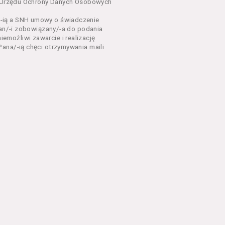
dnia 18 lipca 2002 r. o
sa Urzędu Ochrony Danych Osobowych
 z późń. zm.). Usługi
-ią a SNH umowy o świadczenie
Pan/-i zobowiązany/-a do podania
dla każdego kto posiada
możliwi zawarcie i realizację
ana/-ią chęci otrzymywania maili
ny zapoznać się z
 newsletter za
 stronach Serwisu
eń Regulaminu.
nu od chwili rozpoczęcia
em Serwisu w formie, która
ni dysponować:
 Explorer 8 lub wyższą, albo
stalacji oprogramowania typu