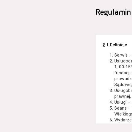
Regulamin
§ 1 Definicje
Serwis –
Usługod
1, 00-15
fundacji
prowadzo
Sądoweg
Usługobi
prawnej,
Usługi –
Seans –
Wielkieg
Wydarze
Kazimier
koncert 