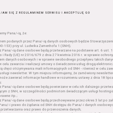
ajęcia organizowane przez Organizatora będące przedsięwzięci
jnym;
/AM SIĘ Z REGULAMINEM SERWISU I AKCEPTUJĘ GO
 dokumenty potwierdzające zawarcie umowy z Usługodawcą i upr
e lub w części określonego Wydarzenia;
– zestaw określonej liczby Biletów na poszczególne części dane
ie, przewidziany dla danego Wydarzenia przez Usługodawcę;
emy Pana/-ią, że:
n – niniejszy regulamin.
orem podanych przez Pana/-ią danych osobowych będzie Stowarzyszeni
enia ogólne
0-153) przy ul. Ludwika Zamenhofa 1 (SNH);
 Pana/-ią dane osobowe będą przetwarzane na podstawie art. 6 ust. 1 
n określa zasady:
o i Rady (UE) nr 2016/679 z dnia 27 kwietnia 2016 r. w sprawie ochron
nia Usługobiorcom Usług przez Usługodawcę, z zastrzeżeniem u
em danych osobowych i w sprawie swobodnego przepływu takich danyc
i 5 poniżej, których zasady świadczenia w zakresie nieuregulowa
 celu zawarcia i realizacji umowy o świadczenie usług drogą elektroni
regulaminy,
ią chęci otrzymywania maili informacyjnych od SNH - również w celu zawa
usługi newsletter. W tym miejscu informujemy, że zamówiony newslette
rzania przez Usługodawcę danych osobowych Usługobiorców bę
może zawierać informacje handlowe w rozumieniu ustawy z dnia 18 lipc
wca świadczy w szczególności następujące Usługi:
;
ługę przeglądania i odczytywania przez Usługobiorców materia
z Pana/-ią dane osobowe będą powierzane w celu ich dalszego przetw
rwisie,
ącym z SNH, w szczególności podmiotom świadczącym usługi hostingow
ługę utrzymywania konta użytkownika w Serwisie,
prawne itp.;
ługę newsletter,
 Pana/-ią dane osobowe będą przechowywane przez okres 3 lat po zak
ługę zawierania na odległość umów nabycia Biletów i Karnetów 
Panu/-i prawo do żądania od SNH dostępu do Pana/-i danych osobowych
ługę zapisywania się na Kursy.
 przetwarzania oraz prawo do przenoszenia danych;