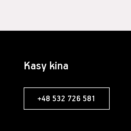
§ 4 Zawarcie 
Założeni
formular
Usługobi
Świadcze
świadcze
Serwisie
umowy re
nabywani
Zawarci
Kasy kina
umowy o 
§ 5 Usługa ne
Usługob
zamiesz
zakładan
+48 532 726 581
newslett
formular
w momenc
"Zamawia
wyrażeni