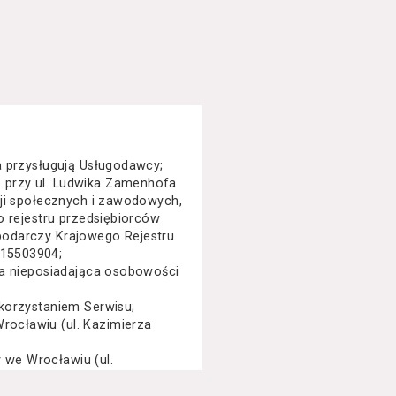
a przysługują Usługodawcy;
 przy ul. Ludwika Zamenhofa
cji społecznych i zawodowych,
o rejestru przedsiębiorców
podarczy Krajowego Rejestru
015503904;
na nieposiadająca osobowości
korzystaniem Serwisu;
ocławiu (ul. Kazimierza
we Wrocławiu (ul.
specjalny, performance, opera,