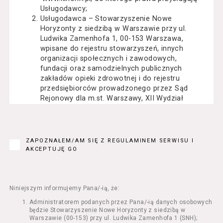
Usługodawcy;
Usługodawca – Stowarzyszenie Nowe
Horyzonty z siedzibą w Warszawie przy ul.
Ludwika Zamenhofa 1, 00-153 Warszawa,
wpisane do rejestru stowarzyszeń, innych
organizacji społecznych i zawodowych,
fundacji oraz samodzielnych publicznych
zakładów opieki zdrowotnej i do rejestru
przedsiębiorców prowadzonego przez Sąd
Rejonowy dla m.st. Warszawy, XII Wydział
Gospodarczy Krajowego Rejestru Sądowego
pod numerem KRS: 0000162000, NIP: 525-22-
71-014, Regon: 015503904;
Usługobiorca - osoba fizyczna, osoba prawna
ZAPOZNAŁEM/AM SIĘ Z REGULAMINEM SERWISU I
lub jednostka organizacyjna nieposiadająca
AKCEPTUJĘ GO
osobowości prawnej, mająca zdolność
prawną, która korzysta z Serwisu;
Usługi – usługi świadczone przez
Usługodawcę drogą elektroniczną z
Niniejszym informujemy Pana/-ią, że:
wykorzystaniem Serwisu;
Administratorem podanych przez Pana/-ią danych osobowych
Seans – organizowany przez Usługodawcę
będzie Stowarzyszenie Nowe Horyzonty z siedzibą w
w Kinie Nowe Horyzonty we Wrocławiu (ul.
Warszawie (00-153) przy ul. Ludwika Zamenhofa 1 (SNH);