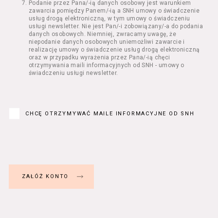
Podanie przez Pana/-ią danych osobowy jest warunkiem
Regulamin określa zasady:
zawarcia pomiędzy Panem/-ią a SNH umowy o świadczenie
świadczenia Usługobiorcom Usług przez
usług drogą elektroniczną, w tym umowy o świadczeniu
Usługodawcę, z zastrzeżeniem usług, o
usługi newsletter. Nie jest Pan/-i zobowiązany/-a do podania
danych osobowych. Niemniej, zwracamy uwagę, że
których mowa w ust. 2 pkt 4 i 5 poniżej,
niepodanie danych osobowych uniemożliwi zawarcie i
których zasady świadczenia w zakresie
realizację umowy o świadczenie usług drogą elektroniczną
nieuregulowanym w Regulaminie precyzują
oraz w przypadku wyrażenia przez Pana/-ią chęci
odrębne regulaminy,
otrzymywania maili informacyjnych od SNH - umowy o
świadczeniu usługi newsletter.
przetwarzania przez Usługodawcę danych
osobowych Usługobiorców będących osobami
fizycznymi.
Usługodawca świadczy w szczególności
następujące Usługi:
CHCĘ OTRZYMYWAĆ MAILE INFORMACYJNE OD SNH
usługę przeglądania i odczytywania
przez Usługobiorców materiałów
zamieszczanych w Serwisie,
usługę utrzymywania konta użytkownika
w Serwisie,
usługę newsletter,
usługę zawierania na odległość umów
nabycia Biletów i Karnetów oraz
rezerwowania Biletów,
usługę zapisywania się na Kursy.