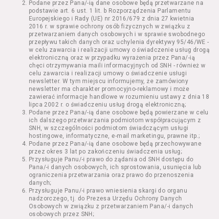
Podane przez Pana/-ią dane osobowe będą przetwarzane na
Kazimierza Wielkiego 19a-21) pokaz filmu nie
podstawie art. 6 ust. 1 lit. b Rozporządzenia Parlamentu
stanowiący części Wydarzenia;
Europejskiego i Rady (UE) nr 2016/679 z dnia 27 kwietnia
Wydarzenie – organizowany przez
2016 r. w sprawie ochrony osób fizycznych w związku z
Usługodawcę w Kinie Nowe Horyzonty we
przetwarzaniem danych osobowych i w sprawie swobodnego
przepływu takich danych oraz uchylenia dyrektywy 95/46/WE -
Wrocławiu (ul. Kazimierza Wielkiego 19a-21)
w celu zawarcia i realizacji umowy o świadczenie usług drogą
festiwal filmowy, przegląd filmowy, pokaz
elektroniczną oraz w przypadku wyrażenia przez Pana/-ią
specjalny, performance, opera, koncert lub
chęci otrzymywania maili informacyjnych od SNH - również w
inna podobna impreza;
celu zawarcia i realizacji umowy o świadczenie usługi
newsletter. W tym miejscu informujemy, że zamówiony
Kurs – zajęcia organizowane przez
newsletter ma charakter promocyjno-reklamowy i może
Organizatora będące przedsięwzięciem o
zawierać informacje handlowe w rozumieniu ustawy z dnia 18
charakterze edukacyjnym;
lipca 2002 r. o świadczeniu usług drogą elektroniczną;
Bilety – dokumenty potwierdzające zawarcie
Podane przez Pana/-ią dane osobowe będą powierzane w celu
ich dalszego przetwarzania podmiotom współpracującym z
umowy z Usługodawcą i uprawniające do
SNH, w szczególności podmiotom świadczącym usługi
wzięcia udziału w Seansie lub w części
hostingowe, informatyczne, e-mail marketingu, prawne itp.;
określonego Wydarzenia;
Podane przez Pana/-ią dane osobowe będą przechowywane
Karnety – zestaw określonej liczby Biletów na
przez okres 3 lat po zakończeniu świadczenia usług;
Przysługuje Panu/-i prawo do żądania od SNH dostępu do
poszczególne części danego Wydarzenia lub
Pana/-i danych osobowych, ich sprostowania, usunięcia lub
na całe Wydarzenie, przewidziany dla danego
ograniczenia przetwarzania oraz prawo do przenoszenia
Wydarzenia przez Usługodawcę;
danych;
Regulamin – niniejszy regulamin.
Przysługuje Panu/-i prawo wniesienia skargi do organu
nadzorczego, tj. do Prezesa Urzędu Ochrony Danych
Osobowych w związku z przetwarzaniem Pana/-i danych
§ 2 Postanowienia ogólne
osobowych przez SNH;