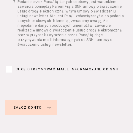
Podanie przez Pana/-ią danych osobowy jest warunkiem
Regulamin określa zasady:
zawarcia pomiędzy Panem/-ią a SNH umowy o świadczenie
świadczenia Usługobiorcom Usług przez
usług drogą elektroniczną, w tym umowy o świadczeniu
Usługodawcę, z zastrzeżeniem usług, o
usługi newsletter. Nie jest Pan/-i zobowiązany/-a do podania
danych osobowych. Niemniej, zwracamy uwagę, że
których mowa w ust. 2 pkt 4 i 5 poniżej,
niepodanie danych osobowych uniemożliwi zawarcie i
których zasady świadczenia w zakresie
realizację umowy o świadczenie usług drogą elektroniczną
nieuregulowanym w Regulaminie precyzują
oraz w przypadku wyrażenia przez Pana/-ią chęci
odrębne regulaminy,
otrzymywania maili informacyjnych od SNH - umowy o
świadczeniu usługi newsletter.
przetwarzania przez Usługodawcę danych
osobowych Usługobiorców będących osobami
fizycznymi.
Usługodawca świadczy w szczególności
następujące Usługi:
CHCĘ OTRZYMYWAĆ MAILE INFORMACYJNE OD SNH
usługę przeglądania i odczytywania
przez Usługobiorców materiałów
zamieszczanych w Serwisie,
usługę utrzymywania konta użytkownika
w Serwisie,
usługę newsletter,
usługę zawierania na odległość umów
nabycia Biletów i Karnetów oraz
rezerwowania Biletów,
usługę zapisywania się na Kursy.