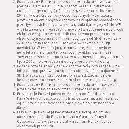
Podane przez Pana/-ią dane osobowe będą przetwarzane na
Kazimierza Wielkiego 19a-21) pokaz filmu nie
podstawie art. 6 ust. 1 lit. b Rozporządzenia Parlamentu
stanowiący części Wydarzenia;
Europejskiego i Rady (UE) nr 2016/679 z dnia 27 kwietnia
Wydarzenie – organizowany przez
2016 r. w sprawie ochrony osób fizycznych w związku z
Usługodawcę w Kinie Nowe Horyzonty we
przetwarzaniem danych osobowych i w sprawie swobodnego
przepływu takich danych oraz uchylenia dyrektywy 95/46/WE -
Wrocławiu (ul. Kazimierza Wielkiego 19a-21)
w celu zawarcia i realizacji umowy o świadczenie usług drogą
festiwal filmowy, przegląd filmowy, pokaz
elektroniczną oraz w przypadku wyrażenia przez Pana/-ią
specjalny, performance, opera, koncert lub
chęci otrzymywania maili informacyjnych od SNH - również w
inna podobna impreza;
celu zawarcia i realizacji umowy o świadczenie usługi
newsletter. W tym miejscu informujemy, że zamówiony
Kurs – zajęcia organizowane przez
newsletter ma charakter promocyjno-reklamowy i może
Organizatora będące przedsięwzięciem o
zawierać informacje handlowe w rozumieniu ustawy z dnia 18
charakterze edukacyjnym;
lipca 2002 r. o świadczeniu usług drogą elektroniczną;
Bilety – dokumenty potwierdzające zawarcie
Podane przez Pana/-ią dane osobowe będą powierzane w celu
ich dalszego przetwarzania podmiotom współpracującym z
umowy z Usługodawcą i uprawniające do
SNH, w szczególności podmiotom świadczącym usługi
wzięcia udziału w Seansie lub w części
hostingowe, informatyczne, e-mail marketingu, prawne itp.;
określonego Wydarzenia;
Podane przez Pana/-ią dane osobowe będą przechowywane
Karnety – zestaw określonej liczby Biletów na
przez okres 3 lat po zakończeniu świadczenia usług;
Przysługuje Panu/-i prawo do żądania od SNH dostępu do
poszczególne części danego Wydarzenia lub
Pana/-i danych osobowych, ich sprostowania, usunięcia lub
na całe Wydarzenie, przewidziany dla danego
ograniczenia przetwarzania oraz prawo do przenoszenia
Wydarzenia przez Usługodawcę;
danych;
Regulamin – niniejszy regulamin.
Przysługuje Panu/-i prawo wniesienia skargi do organu
nadzorczego, tj. do Prezesa Urzędu Ochrony Danych
Osobowych w związku z przetwarzaniem Pana/-i danych
§ 2 Postanowienia ogólne
osobowych przez SNH;