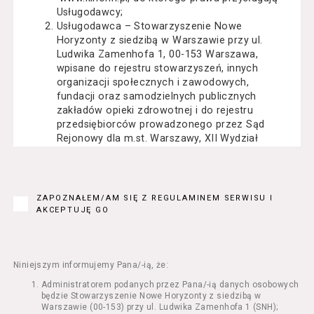
Usługodawcy;
Usługodawca – Stowarzyszenie Nowe
Horyzonty z siedzibą w Warszawie przy ul.
Ludwika Zamenhofa 1, 00-153 Warszawa,
wpisane do rejestru stowarzyszeń, innych
organizacji społecznych i zawodowych,
fundacji oraz samodzielnych publicznych
zakładów opieki zdrowotnej i do rejestru
przedsiębiorców prowadzonego przez Sąd
Rejonowy dla m.st. Warszawy, XII Wydział
Gospodarczy Krajowego Rejestru Sądowego
pod numerem KRS: 0000162000, NIP: 525-22-
71-014, Regon: 015503904;
Usługobiorca - osoba fizyczna, osoba prawna
ZAPOZNAŁEM/AM SIĘ Z REGULAMINEM SERWISU I
lub jednostka organizacyjna nieposiadająca
AKCEPTUJĘ GO
osobowości prawnej, mająca zdolność
prawną, która korzysta z Serwisu;
Usługi – usługi świadczone przez
Usługodawcę drogą elektroniczną z
Niniejszym informujemy Pana/-ią, że:
wykorzystaniem Serwisu;
Administratorem podanych przez Pana/-ią danych osobowych
Seans – organizowany przez Usługodawcę
będzie Stowarzyszenie Nowe Horyzonty z siedzibą w
w Kinie Nowe Horyzonty we Wrocławiu (ul.
Warszawie (00-153) przy ul. Ludwika Zamenhofa 1 (SNH);